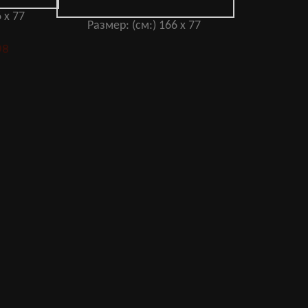
 x 77
Размер: (см:) 166 x 77
98