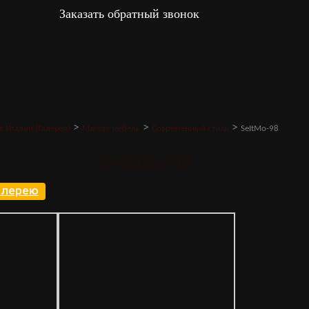
Заказать обратный звонок
>
>
>
в Италии (Галерея)
Мягкая мебель
Современный стиль
SeItMo-98
SeItMo-98
галерею