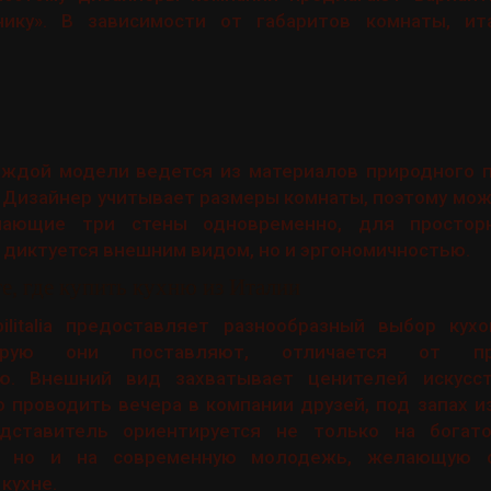
нику». В зависимости от габаритов комнаты, ит
аждой модели ведется из материалов природного 
. Дизайнер учитывает размеры комнаты, поэтому мо
имающие три стены одновременно, для простор
 диктуется внешним видом, но и эргономичностью.
е, где купить кухню из Италии
ilitalia предоставляет разнообразный выбор кухо
торую они поставляют, отличается от пр
ю. Внешний вид захватывает ценителей искусст
 проводить вечера в компании друзей, под запах 
ставитель ориентируется не только на богатог
а, но и на современную молодежь, желающую 
кухне.