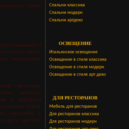
альянские кухни
Cпальни классика
Спальни модерн
Спальни артдеко
ОСВЕЩЕНИЕ
происхождения и
жет посоветовать
Итальянское освещение
ных помещений.
Освещение в стиле классика
Освещение в стиле модерн
Освещение в стиле арт деко
нной гарнитуры.
очих высокой
ДЛЯ РЕСТОРАНОВ
ва. В подобной
изысканных блюд.
Мебель для ресторанов
о заказчика, в
Для ресторанов классика
создать уютную
Для ресторанов модерн