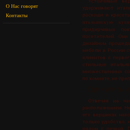
Устойчивые ве
О Нас говорят
удерживают италь
роскоши и красоты
Контакты
итальянскую кухн
придирчивых пок
посетителей. Они
дизайном прошедш
мебели в России 
клиентов с первог
стильные италья
множественных со
по комнате, не пре
Где купить 
Отвечая на ча
расположением. Не
его вершинах нахо
только удобство, 
рядом с печкой. 