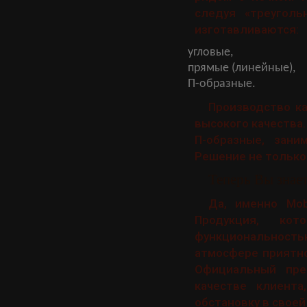
следуя «треуголь
изготавливаются:
угловые,
прямые (линейные),
П-образные.
Производство к
высокого качества
П-образные, зан
Решение не только
Теперь Вы знает
Да, именно Mob
Продукция, ко
функциональность
атмосфере приятно
Официальный пред
качестве клиент
обстановку в своей 