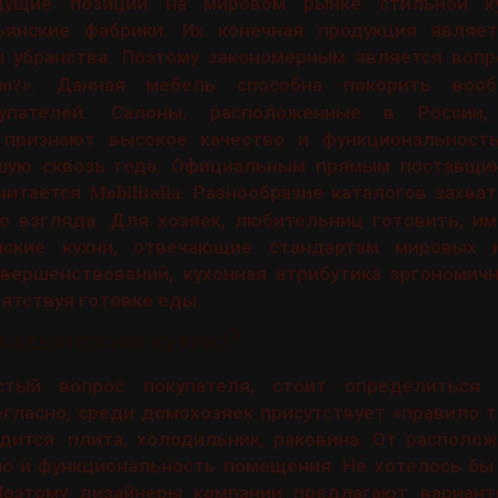
дущие позиции на мировом рынке стильной к
янские фабрики. Их конечная продукция являет
 убранства. Поэтому закономерным является вопр
». Данная мебель способна покорить воо
ю?
упателей. Салоны, расположенные в России
 признают высокое качество и функциональност
ую сквозь года. Официальным прямым поставщик
считается
. Разнообразие каталогов захв
Mobilitalia
о взгляда. Для хозяек, любительниц готовить, им
нские кухни, отвечающие стандартам мировых м
вершенствований, кухонная атрибутика эргономичн
пятствуя готовке еды.
итальянскую кухню?
стый вопрос покупателя, стоит определиться
гласно, среди домохозяек присутствует «правило т
дится: плита, холодильник, раковина. От располо
но и функциональность помещения. Не хотелось бы
Поэтому дизайнеры компании предлагают вариант