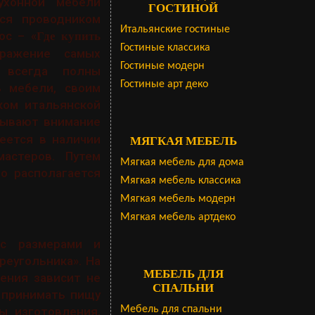
ухонной мебели
ГОСТИНОЙ
ся проводником
Итальянские гостиные
ос – «
Где купить
Гостиные классика
бражение самых
Гостиные модерн
, всегда полны
Гостиные арт деко
ь мебели, своим
ом итальянской
атывают внимание
еется в наличии
МЯГКАЯ МЕБЕЛЬ
астеров. Путем
Мягкая мебель для дома
о располагается
Мягкая мебель классика
Мягкая мебель модерн
Мягкая мебель артдеко
 с размерами и
реугольника». На
МЕБЕЛЬ ДЛЯ
жения зависит не
СПАЛЬНИ
 принимать пищу
Мебель для спальни
ы изготовления,