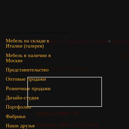
Мебель на складе в
>
>
Главная
Мебель на складе в Италии (Галерея)
Мягкая ме
Италии (галерея)
M
Мебель в наличии в
Москве
« Вернуться в галерею
Представительство
Оптовые продажи
Розничные продажи
Дизайн-студия
Портфолио
Mgbc-59
Артикул:
Фабрики
140 х 75 х 110 см.
Размеры:
Наши друзья