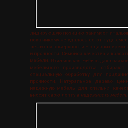
лидирующую позицию занимает итальянс
пока никому не удалось ее от туда сме
лежит на поверхности – с давних врем
и прочности. Симбиоз качества и крас
мебели.
Итальянская мебель для спальн
мебельного производства отбирают
специальную обработку для придани
прочности. Натуральное дерево цен
надежную мебель для спальни, качес
вносят свою лепту в
надежность мебель 