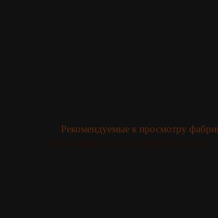
Рекомендуемые к просмотру фабрик
SAACL
Jori
Mgrc153
Kundalini
Mgrc94
Mgrc16