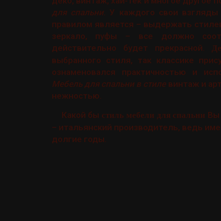
деко, винтаж, хай-тек и многое другое
для спальни
. У каждого свои взгляды
правилом является – выдержать стилев
зеркало, пуфы – все должно соот
действительно будет прекрасной.
Д
выбранного стиля, так классике прис
ознаменовался практичностью и испо
Мебель для спальни в стиле
винтаж и ар
нежностью.
Какой бы
Вы 
стиль мебели для спальни
– итальянский производитель, ведь им
долгие годы.