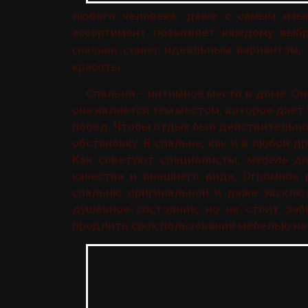
любого человека, даже с самым изы
ассортимент позволяет каждому выб
идеальным вариантом, п
спальни станет
красоты.
Спальня – интимное место в доме. Он
она является тем местом, которое дает
побед. Чтобы отдых был действительн
обстановку. В спальне, как и в любой д
Как советуют специалисты,
мебель дл
качества и внешнего вида. Огромное 
спальню оригинальной и даже эксклю
душевное состояние, но не стоит заб
продлить срок пользования мебелью на