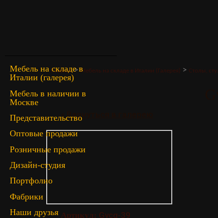
Мебель на складе в
>
>
Главная
Мебель на складе в Италии (Галерея)
Столы, сту
Италии (галерея)
G
Мебель в наличии в
Москве
« Вернуться в галерею
Представительство
Оптовые продажи
Розничные продажи
Дизайн-студия
Портфолио
Фабрики
Наши друзья
Gvcg-39
Артикул: