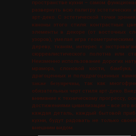
пространстве кухни – самом функцион
развернуть всю палитру эстетических 
арт-деко. С эстетической точки зрени
каноны этого стиля: контрастные цве
элементы в декоре (от восточных сл
узоров), умелая игра геометрическими 
дереву, тканям, интерес к экстраваг
сюрреалистического полотна или ста
Неизменно использование дорогих нат
мрамора, слоновой кости, бамбука
драгоценных и полудрагоценных камне
, так как многофу
также безупречны
обязательных черт стиля арт-деко. Вне
внимание к техническому прогрессу, о
достижениями цивилизации – все это 
каждая деталь, каждый бытовой приб
кухни, будут радовать не только свое
внешним видом.