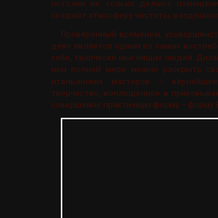
потолки не только делают помещение
создают атмосферу чистоты, воздушнос
Проверенный временем, усовершенст
деко является одним из самых востреб
себе, творчески мыслящих людей. Дизай
нем полной мере можно раскрыть св
итальянских мастеров – вернейшее
творчество, воплощенное в приковыва
совершенно практичную форму – форму 