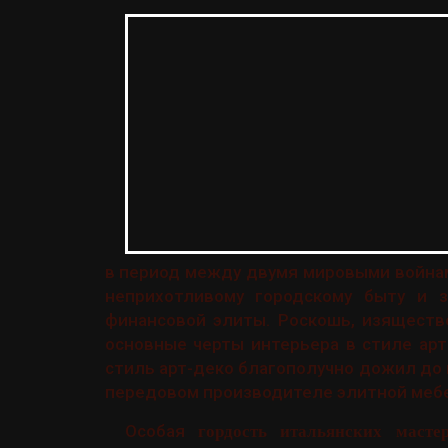
в период между двумя мировыми войнам
неприхотливому городскому быту и з
финансовой элиты. Роскошь, изяществ
основные черты интерьера в стиле арт
стиль арт-деко благополучно дожил до 
передовом производителе элитной меб
Особая
гордость итальянских масте