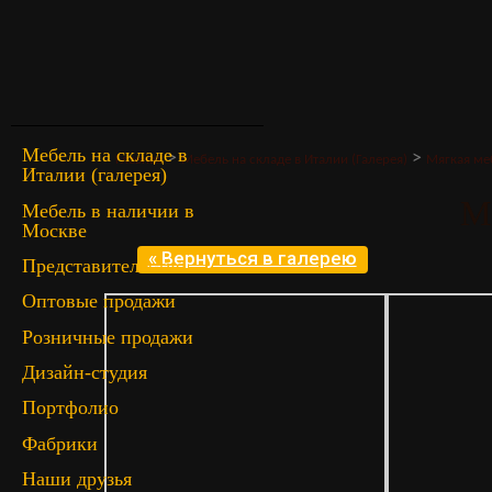
Мебель на складе в
>
>
Главная
Мебель на складе в Италии (Галерея)
Мягкая ме
Италии (галерея)
M
Мебель в наличии в
Москве
« Вернуться в галерею
Представительство
Оптовые продажи
Розничные продажи
Дизайн-студия
Портфолио
Фабрики
Наши друзья