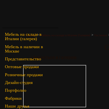
Мебель на складе в
>
>
Главная
Мебель на складе в Италии (Галерея)
Гостиные
Италии (галерея)
G
Мебель в наличии в
Москве
« Вернуться в галерею
Представительство
Оптовые продажи
Розничные продажи
Дизайн-студия
Портфолио
Фабрики
Наши друзья