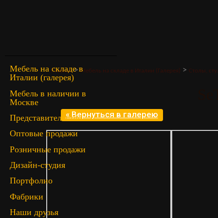
Мебель на складе в
>
>
Главная
Мебель на складе в Италии (Галерея)
Столы, сту
Италии (галерея)
Se
Мебель в наличии в
Москве
« Вернуться в галерею
Представительство
Оптовые продажи
Розничные продажи
Дизайн-студия
Портфолио
Фабрики
Наши друзья