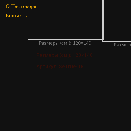
О Нас говорят
Контакты
Размеры (см.): 120×140
Размеры
Размеры (см.): 120×140
Артикул: SeTrDe-18