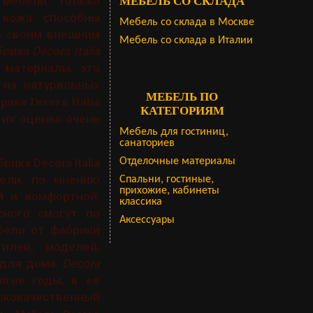
мебели. Только
МЕБЕЛЬ СО СКЛАДА
 кожа способны
Мебель со склада в Москве
о своим внешним
Мебель со склада в Италии
ика Decora Italia
 материалы, это
 на натуральных
МЕБЕЛЬ ПО
рика Decora Italia
КАТЕГОРИЯМ
 их оценка очень
Мебель для гостиниц,
санаториев
ка Decora Italia
Отделочные материалы
ели, по мнению
Спальни, гостиные,
прихожие, кабинеты
й и комфортной.
классика
сного смогут по
Аксессуары
бели от фабрики
илей, моделей,
 для дома.
Decora
лгие годы, в ее
ококачественный