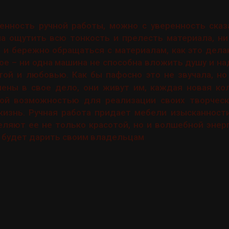
енность ручной работы, можно с уверенность сказ
а ощутить всю тонкость и прелесть материала, ни
о и бережно обращаться с материалам, как это дел
ное – ни одна машина не способна вложить душу и н
ой и любовью. Как бы пафосно это не звучала, н
ны в свое дело, они живут им, каждая новая ко
ой возможностью для реализации своих творческ
изнь. Ручная работа придает мебели изысканности
еляют ее не только красотой, но и волшебной энер
, будет дарить своим владельцам