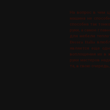
На вопрос в чем ц
машина не способн
способна так тонк
руки, а самое глав
для мебели теплот
влюбле
Decora Italia
является еще одн
воплощения их в ж
руки мастеров над
та, в свою очередь