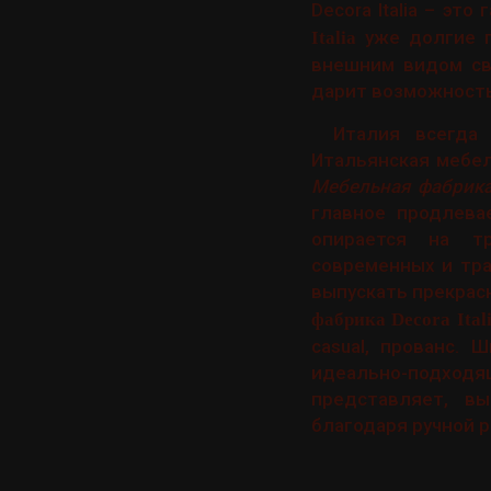
Decora Italia – эт
уже долгие г
Italia
внешним видом св
дарит возможность
Италия всегда
Итальянская мебел
Мебельная фабрика 
главное продлева
опирается на тр
современных и тра
выпускать прекрас
фабрика Decora Ital
casual, прованс.
идеально-подход
представляет, в
благодаря ручной р