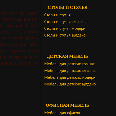
СТОЛЫ И СТУЛЬЯ
ать, что ни одна
Столы и стулья
 одна машина не
Столы и стулья классика
ают человеческие
Столы и стулья модерн
аделить материал
Столы и стулья артдеко
о
мастера фабрики
ллекция для них
их задумок, для
ДЕТСКАЯ МЕБЕЛЬ
, а талантливые
гетикой, которую
Мебель для детских комнат
Мебель для детских классик
Мебель для детских модерн
Мебель для детских артдеко
ОФИСНАЯ МЕБЕЛЬ
Мебель для офисов