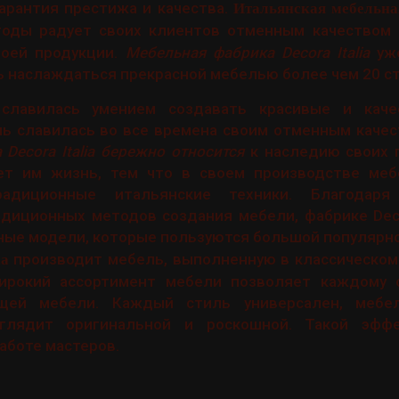
о гарантия престижа и качества.
Итальянская мебельна
оды радует своих клиентов отменным качеством
оей продукции.
Мебельная фабрика Decora Italia
уже
 наслаждаться прекрасной мебелью более чем 20 ст
 славилась умением создавать красивые и каче
ь славилась во все времена своим отменным качес
Decora Italia бережно относится
к наследию своих п
ет им жизнь, тем что в своем производстве ме
адиционные итальянские техники. Благодаря
диционных методов создания мебели, фабрике Decor
ные модели, которые пользуются большой популярн
производит мебель, выполненную в классическом 
ia
 Широкий ассортимент мебели позволяет каждому 
ящей мебели. Каждый стиль универсален, мебел
ыглядит оригинальной и роскошной. Такой эффе
аботе мастеров.