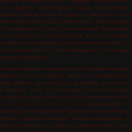
выборе материалов для создания великолепной 
ни и дерево благородных пород, натуральная
озданию мебели, которая будет радовать не тольк
ужит своим владельцам долгие годы.
Мебельная фабр
ем производстве только экологически безвредные
и всевозможного клея и красок, все они созданы
ое главное не вызывают аллергических реакций.
Фаб
вье своих клиентов и прислушивается к их мнению,
трудников фабрики.
а свое понимание идеальной мебели, мебельная фабри
живаться трех основных правил в создании меб
рики мебель должна быть красивой, долговечно
у каждого свое, но настоящие ценители прекра
ить мир роскоши, элегантности и изысканности ме
s://www.mobilitalia.ru/dizajn-studiya/
Разнообразие ст
гамма в значительной мере упрощает поиск мебели
мебель
, которая прослужит своим владельцам до
одиться сомневаться, умелые руки мастеров и выс