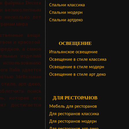
я фабрика Decora
Cпальни классика
 и великолепным
Спальни модерн
 несколько лет
Спальни артдеко
ранам мира.
ственные вещи.
твом и красотой.
ОСВЕЩЕНИЕ
редков, а самое
Итальянское освещение
бельных изделий
Освещение в стиле классика
 использованию
Освещение в стиле модерн
a Italia удается
Освещение в стиле арт деко
остью.
Мебельная
стиле, арт-деко,
облегчить поиск
ДЛЯ РЕСТОРАНОВ
ь, которая его
кт достигается
Мебель для ресторанов
Для ресторанов классика
Для ресторанов модерн