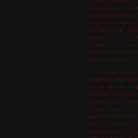
требовательны в 
натуральные тка
способствовать с
видом, но и просл
использует в сво
касается так же 
компонентах и сам
заботится о здоро
важна для всех со
У каждого клиент
старается придер
специалистов фаб
Понятие красоты 
достоинству оцен
Decora Italia.
http
широкая цветовая 
Italia производит 
качестве не прих