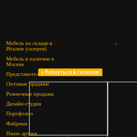
Мебель на складе в
>
>
Главная
Мебель на складе в Италии (Галерея)
Мягкая ме
Италии (галерея)
M
Мебель в наличии в
Москве
« Вернуться в галерею
Представительство
Оптовые продажи
Розничные продажи
Дизайн-студия
Портфолио
Фабрики
Наши друзья