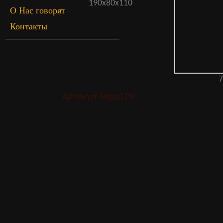
190х80х110
О Нас говорят
Контакты
7
Артикул: Mgrc129