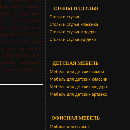
 факт неоспоримо
СТОЛЫ И СТУЛЬЯ
 Ребенок должен
Столы и стулья
ности мебельных
Столы и стулья классика
ким качеством и
Столы и стулья модерн
абрика «EFFEDUE»
Столы и стулья артдеко
тся натуральным
зы для детского
 ортопедические
раски, которые
ДЕТСКАЯ МЕБЕЛЬ
ых компонентах и
Мебель для детских комнат
Мебель для детских классик
Мебель для детских модерн
Мебель для детских артдеко
ОФИСНАЯ МЕБЕЛЬ
Мебель для офисов