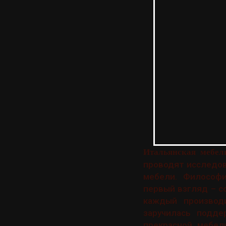
Итальянская мебе
проводят исследов
мебели. Философи
первый взгляд – с
каждый производ
заручилась подде
прекрасной мебел