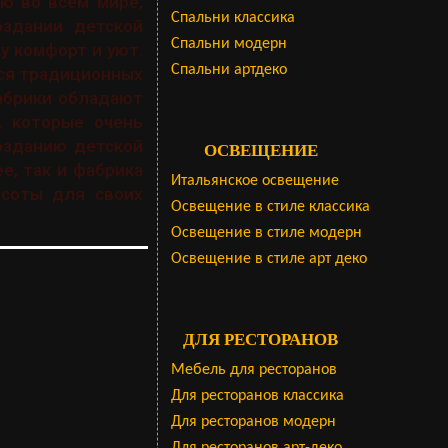
ю во всем мире,
Cпальни классика
оздании детской
Спальни модерн
у комфорт и уют.
Спальни артдеко
ся традиционных
абрики обладают
, которые очень
озданию детской
ОСВЕЩЕНИЕ
е, так и фабрика
Итальянское освещение
асоты для своих
Освещение в стиле классика
Освещение в стиле модерн
Освещение в стиле арт деко
ДЛЯ РЕСТОРАНОВ
Мебель для ресторанов
Для ресторанов классика
Для ресторанов модерн