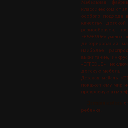
Мебельная фабри
классическом стил
особого подхода 
качеству детско
разнообразен, п
«EFFEDUE»
умеют со
декорирования ма
наиболее распро
выжигание, инкру
«EFFEDUE» исклю
детскую мебель.
Детская мебель «
покажет ему мир и
прекрасную атмосфе
о
Детская мебель
ребенка.