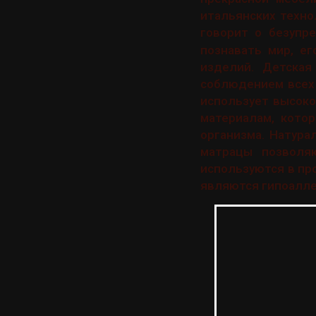
итальянских техно
говорит о безупр
познавать мир, е
изделий. Детская
соблюдением всех
использует высок
материалам, кото
организма. Натура
матрацы позволя
используются в пр
являются гипоалл