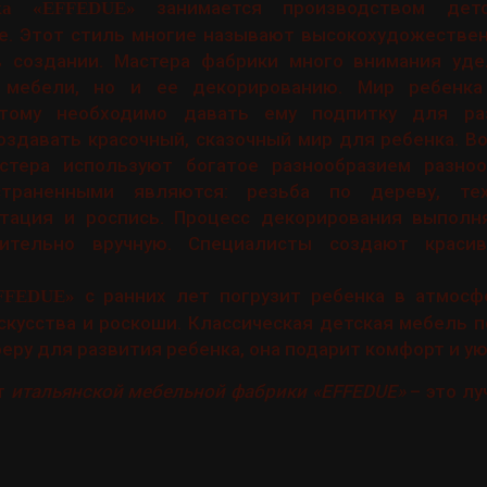
занимается производством дет
ка «EFFEDUE»
е. Этот стиль многие называют высокохудожествен
в создании. Мастера фабрики много внимания уд
й мебели, но и ее декорированию. Мир ребенка
оэтому необходимо давать ему подпитку для р
здавать красочный, сказочный мир для ребенка. В
стера используют богатое разнообразием разноо
страненными являются: резьба по дереву, тех
стация и роспись. Процесс декорирования выполн
чительно вручную. Специалисты создают красив
с ранних лет погрузит ребенка в атмосфе
EFFEDUE»
скусства и роскоши. Классическая детская мебель 
ру для развития ребенка, она подарит комфорт и ую
т
итальянской мебельной фабрики «EFFEDUE»
– это л