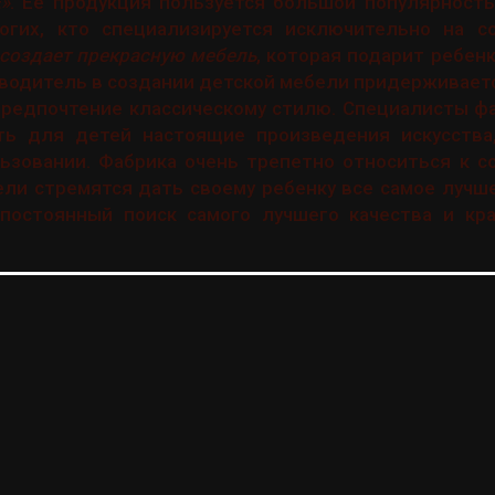
»
. Ее продукция пользуется большой популярность
огих, кто специализируется исключительно на с
 создает прекрасную мебель
, которая подарит ребенк
водитель в создании детской мебели придерживает
предпочтение классическому стилю. Специалисты ф
ть для детей настоящие произведения искусства
ьзовании. Фабрика очень трепетно относиться к с
ели стремятся дать своему ребенку все самое лучше
постоянный поиск самого лучшего качества и кр