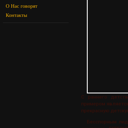
О Нас говорят
Контакты
С раннего детст
примером является
прекрасную детску
Бесспорным лид