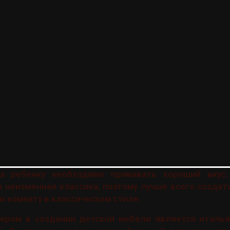
ва ребенку необходимо прививать хороший вкус
 неизменная классика, поэтому лучше всего создат
ю комнату в классическом стиле.
ером в создании детской мебели является италь