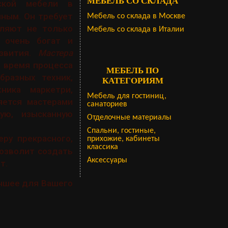
МЕБЕЛЬ СО СКЛАДА
ской мебели в
ным. Он требует
Мебель со склада в Москве
еляют не только
Мебель со склада в Италии
 очень богат и
азвития.
Мастера
о время процесса
МЕБЕЛЬ ПО
бразных техник,
КАТЕГОРИЯМ
ника маркетри,
Мебель для гостиниц,
яется мастерами
санаториев
ую, изысканную
Отделочные материалы
Спальни, гостиные,
ру прекрасного,
прихожие, кабинеты
классика
позволит создать
Аксессуары
т.
учшее для Вашего