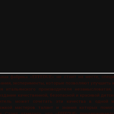
не стоит на месте, спец
льная фабрика «EFFEDUE»
ания, эксперименты, которые позволяют улучшить 
я итальянского производителя незамысловатая,
оздание качественной, безопасной и красивой детск
итель может сочетать эти качества в одной м
ржкой мастеров талант и знания которых помог
и. Стоит отметить, что «
EFFEDUE
» придерживает