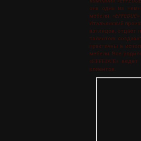
компания «EFFEDUE
она одна из немн
мебели.
«EFFEDUE»
Итальянский произ
взглядов, отдает 
талантом создава
практичны в испол
мебели. Все родит
«
» ведет 
EFFEDUE
клиентов.