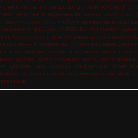
логий в своем производстве детской мебели. Этот
ечном качестве и надежности
.
мебели «EFFEDUE»
го гиперреактивность требует прочности и надеж
 мебельная фабрика «EFFEDUE» отличается высо
 мер безопасности. Для создания
детской мебели ф
окачественные материалы. Особое внимание уделяе
рые экологически чистые и не несут никакой угро
льное дерево, дорогостоящие ткани, качественные
ют сделать мир ребенка комфортным. Клей и к
оизводстве детской мебели, основаны на натуральн
ергенными