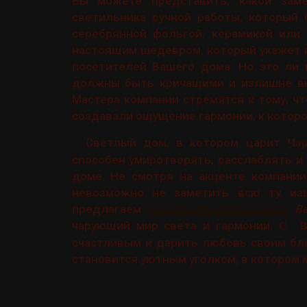
Вы можете представить, какой заме
светильника ручной работы, который 
серебрянной фольгой, керамикой или 
настоящим шедевром, который укажет н
посетителей Вашего дома. Но это ли
должны быть кричащими и излишне выч
Мастера компании стремятся к тому, ч
создавали ощущение гармонии, к котор
Светлый дом, в котором царит
Чар
способен умиротворять, расслаблять и
доме. Не смотря на акценте компании
невозможно не заметить всю ту изы
предлагаем
приобрести светильники
Bag
чарующий мир света и гармонии.
С Ba
счастливым и дарить любовь своим бли
становится уютным уголком, в котором 