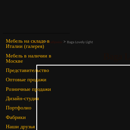
Мебель на складе в
>
>
Главная
Фабрики
Baga Lovely Light
Италии (галерея)
Baga L
Мебель в наличии в
Москве
Представительство
Оптовые продажи
Розничные продажи
Дизайн-студия
Портфолио
Фабрики
Наши друзья