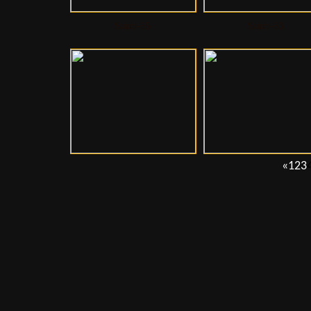
Sanm-65
Sanm-63
«
1
2
3