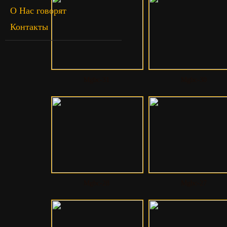
О Нас говорят
Контакты
Mgbc-31
Mgbc-30
Mgbc-28
Mgbc-27