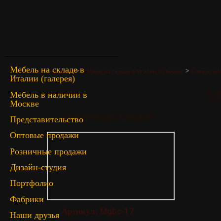
Мебель на складе в
>
>
Главная
Мебель на складе в Италии (Галерея)
Мягкая ме
Италии (галерея)
M
Мебель в наличии в
Москве
« Вернуться в галерею
Представительство
Оптовые продажи
Розничные продажи
Дизайн-студия
Портфолио
Фабрики
Mgbc-17
Артикул:
Наши друзья