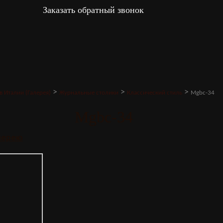
Заказать обратный звонок
>
>
>
в Италии (Галерея)
Журнальные столики
Классический стиль
Mgbc-34
Mgbc-34
алерею