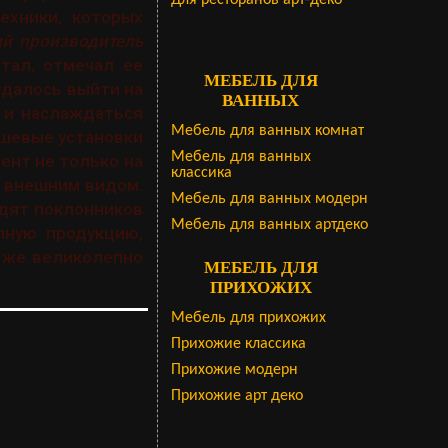
Для ресторанов арт-деко
ехники, которых
ий производитель
тал, отмечал ее
МЕБЕЛЬ ДЛЯ
удалось выйти на
ВАННЫХ
я и наслаждаться
Мебель для ванных комнат
ушевые установки
Мебель для ванных
ент не только на
классика
м внешним видом.
Мебель для ванных модерн
одят поклонников
Мебель для ванных артдеко
пную продукцию,
к же великолепно
МЕБЕЛЬ ДЛЯ
ПРИХОЖИХ
Мебель для прихожих
Прихожие классика
Прихожие модерн
Прихожие арт деко