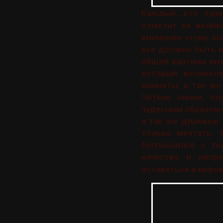
Каждый, кто еди
отметит ее велик
внимание этому асп
все должно быть и
общей картины ин
который великол
комнаты, а так же
Четкие линии, пл
чудесным образом 
а так же душевые 
только мечтать. 
беспокоился о те
качество и непр
оставаться в миро