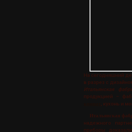
На сегодняшний де
в разрез с дизайно
Итальянская фабри
продукцией – фаб
, кухонь и м
комнат
Итальянская фаб
надежного партне
приборы доказали