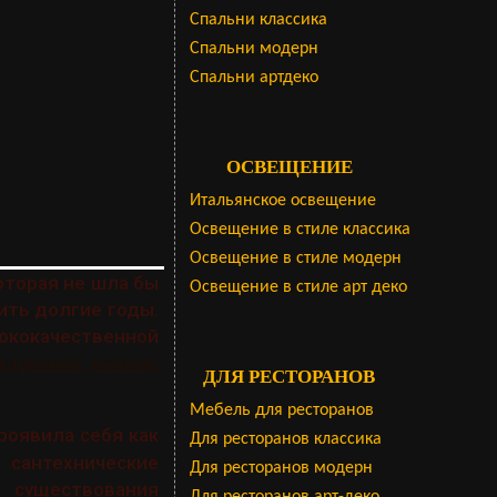
Cпальни классика
Спальни модерн
Спальни артдеко
ОСВЕЩЕНИЕ
Итальянское освещение
Освещение в стиле классика
Освещение в стиле модерн
оторая не шла бы
Освещение в стиле арт деко
ить долгие годы.
кокачественной
рудования ванных
ДЛЯ РЕСТОРАНОВ
Мебель для ресторанов
роявила себя как
Для ресторанов классика
 сантехнические
Для ресторанов модерн
 существования