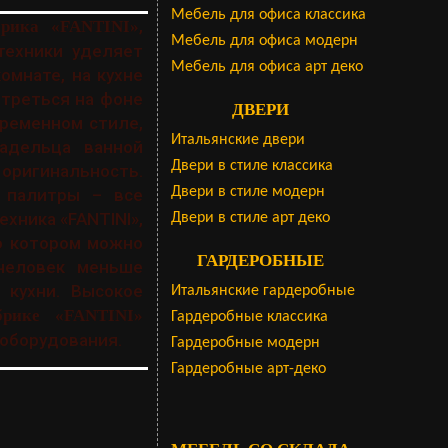
Мебель для офиса классика
,
брика «FANTINI»
Мебель для офиса модерн
техники уделяет
Мебель для офиса арт деко
омнате, на кухне
треться на фоне
ДВЕРИ
временном стиле,
Итальянские двери
адельца ванной
Двери в стиле классика
оригинальность.
Двери в стиле модерн
 палитры – все
хника «FANTINI»,
Двери в стиле арт деко
о котором можно
ГАРДЕРОБНЫЕ
 человек меньше
 кухни. Высокое
Итальянские гардеробные
брике «FANTINI»
Гардеробные классика
 оборудования.
Гардеробные модерн
Гардеробные арт-деко