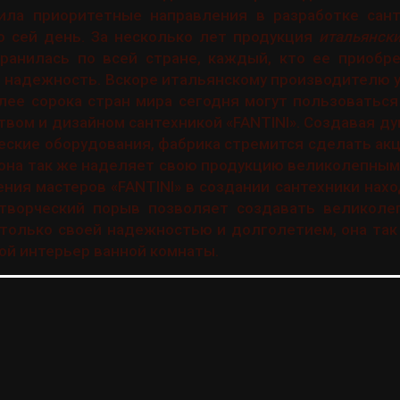
лила приоритетные направления в разработке сант
 сей день. За несколько лет продукция
итальянск
ранилась по всей стране, каждый, кто ее приобре
и надежность. Вскоре итальянскому производителю 
лее сорока стран мира сегодня могут пользоватьс
твом и дизайном сантехникой «FANTINI». Создавая д
еские оборудования, фабрика стремится сделать акц
 она так же наделяет свою продукцию великолепны
ния мастеров «FANTINI» в создании сантехники нах
 творческий порыв позволяет создавать великоле
 только своей надежностью и долголетием, она та
ой интерьер ванной комнаты.