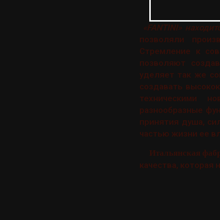
«FANTINI» находит
позволяли произ
Стремление к сов
позволяют создав
уделяет так же со
создавать высоко
техническими н
разнообразные фу
принятия душа, си
частью жизни ее в
Итальянская фаб
качества, которая