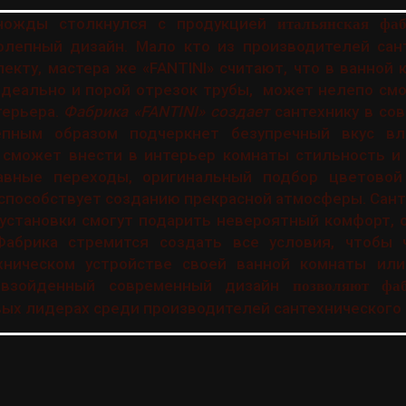
ножды столкнулся с продукцией
итальянская фа
олепный дизайн. Мало кто из производителей сан
екту, мастера же «FANTINI» считают, что в ванной к
деально и порой отрезок трубы, может нелепо смо
терьера.
Фабрика «FANTINI» создает
сантехнику в со
епным образом подчеркнет безупречный вкус вл
 сможет внести в интерьер комнаты стильность и 
авные переходы, оригинальный подбор цветовой
способствует созданию прекрасной атмосферы. Санте
установки смогут подарить невероятный комфорт, 
Фабрика стремится создать все условия, чтобы
хническом устройстве своей ванной комнаты или
евзойденный современный дизайн
позволяют фа
вых лидерах среди производителей сантехнического