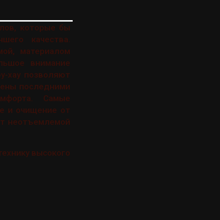
лов, которые бы
шего качества.
мой, материалом
льшое внимание
у-хау позволяют
щены последними
мфорта. Самые
е и очищение от
ет неотъемлемой
технику высокого