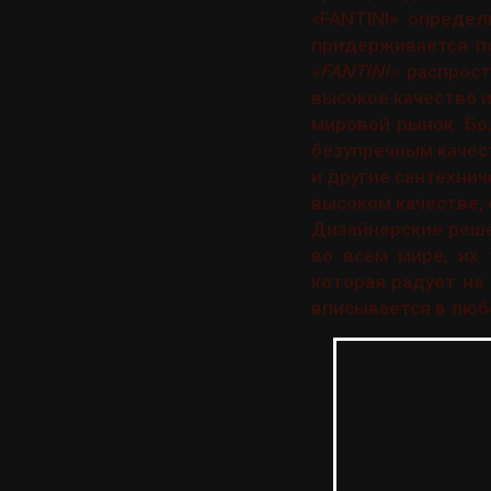
«FANTINI» опреде
придерживается по
«FANTINI»
распрост
высокое качество 
мировой рынок. Бо
безупречным качес
и другие сантехнич
высоком качестве,
Дизайнерские реше
во всем мире, их
которая радует не
вписывается в люб