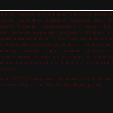
ся
в постоянном поиске новых технологий, материа
водить сантехнику, душевые установки еще луч
ершенствованию, эксперименты с дизайном, фор
ать высококачественную продукцию. Фабрика бо
временным техническим средствам. Технические но
качественную сантехнику. Душевые установки осна
овинками, которые дарят высший уровень ко
нкции позволяют получить настоящие расслаблени
лы вновь возобновятся и хорошее настроение стан
ладельца.
предлагает душевые установки и сан
рика «FANTINI»
 на долгие годы станет Вашим надежным другом.