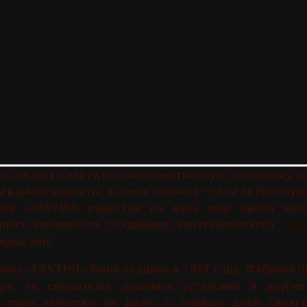
нь нелегко найти высококачественную сантехнику, к
м ванной комнаты, а самое главное – смогла прослуж
ка «FANTINI»
известна на весь мир своей высо
рика занимается созданием сантехнического
обо
окрых зон.
была создана в 1951 году. Фабрика п
рика «FANTINI»
ра, ее смесители, душевые установки и другие
 свое качество на деле. С первых дней своего