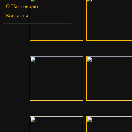
О Нас говорят
Контакты
Mgbc-56
Mgbc-55
Mgbc-53
Mgbc-52