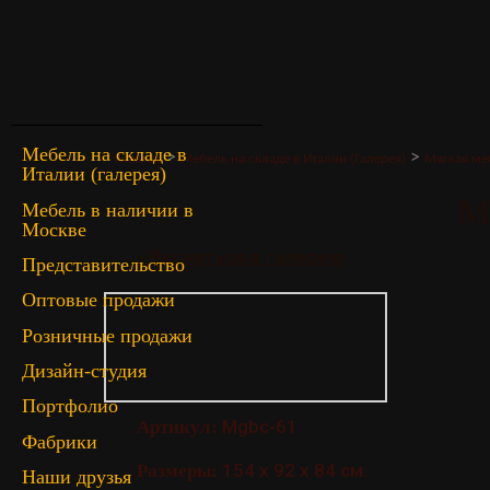
Мебель на складе в
>
>
Главная
Мебель на складе в Италии (Галерея)
Мягкая ме
Италии (галерея)
M
Мебель в наличии в
Москве
« Вернуться в галерею
Представительство
Оптовые продажи
Розничные продажи
Дизайн-студия
Портфолио
Mgbc-61
Артикул:
Фабрики
154 х 92 х 84 см.
Размеры:
Наши друзья