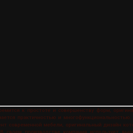
тремится к простоте и совершенству форм, оригин
ается практичностью и многофункциональностью.
нт современной мебели, оригинальный дизайн кото
В своем производстве компания использует выс