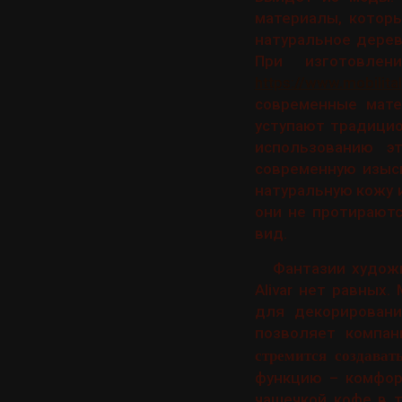
материалы, котор
натуральное дерев
При изготовлен
https://www.mobilit
современные мате
уступают традицио
использованию э
современную изыск
натуральную кожу 
они не протирают
вид.
Фантазии художн
Alivar нет равных
для декорировани
позволяет компан
стремится создават
функцию – комфор
чашечкой кофе в т