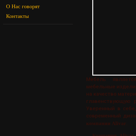
О Нас говорят
Контакты
Мебель является 
мебельные изделия
на качество матер
главенствующую р
Уверенный в себе
современный диза
.
компании Alivar
Компания Alivar