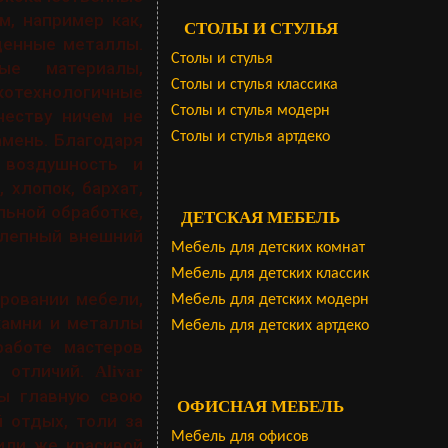
, например как,
СТОЛЫ И СТУЛЬЯ
ценные металлы.
Столы и стулья
ые материалы,
Столы и стулья классика
хнологичные
Столы и стулья модерн
честву ничем не
Столы и стулья артдеко
амень. Благодаря
 воздушность и
 хлопок, бархат,
льной обработке,
ДЕТСКАЯ МЕБЕЛЬ
олепный внешний
Мебель для детских комнат
Мебель для детских классик
ровании мебели,
Мебель для детских модерн
 камни и металлы
Мебель для детских артдеко
работе мастеров
и отличий.
Alivar
бы главную свою
ОФИСНАЯ МЕБЕЛЬ
 отдых, толи за
Мебель для офисов
или же красивой