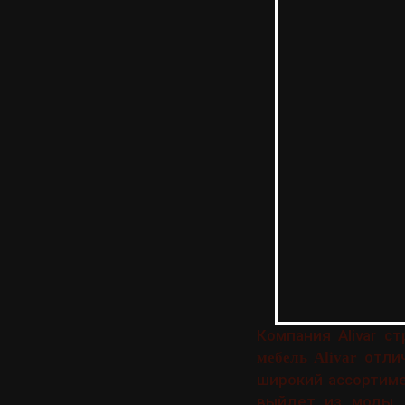
Компания Alivar с
отлич
мебель Alivar
широкий ассортиме
выйдет из моды. 