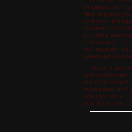
расширять круг св
Alivar перевернул
компании всемир
современной мебели
что стала законо
итальянские и е
производству меб
мебельных издели
Говоря о дизайн
мебели работают м
это не просто рабо
вкладывают всю д
предусмотреть п
преимуществами
к