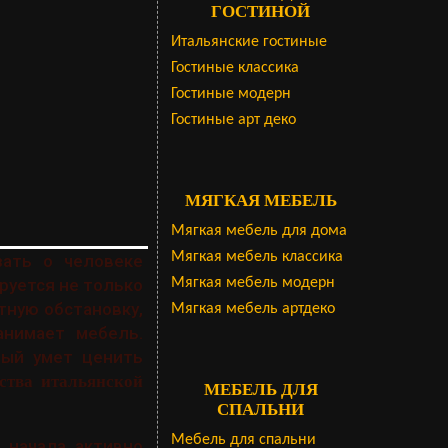
ГОСТИНОЙ
Итальянские гостиные
Гостиные классика
Гостиные модерн
Гостиные арт деко
МЯГКАЯ МЕБЕЛЬ
Мягкая мебель для дома
Мягкая мебель классика
ать о человеке
Мягкая мебель модерн
руется не только
тную обстановку,
Мягкая мебель артдеко
нимает мебель.
рый умет ценить
ства итальянской
МЕБЕЛЬ ДЛЯ
СПАЛЬНИ
Мебель для спальни
 начала активно