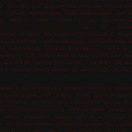
ые продлят срок эксплуатации мебельным изделиям
о, только ценных пород, природный камень, драго
ии мебели Alivar опирается на традиционн
alia.ru/myagkaya-mebel-modern/
так же высокоте
риалы, которые экологически безвредны и по ка
нным: пластик, стекло, алюминий, искусственный к
тих материалов, мебель приобретает легкость,
анность. Для обивки мебели Alivar использует лен,
и мех, эти материалы долговечны, благодаря специа
ся и подарят вашей мебели на многие годы велик
иков и дизайнеров нет придела, поэтому в декори
. Мастера используют стразы, стекло, драгоценные
я мебели. Оригинальный, творческий подход в 
ии постоянно пополнять копилку своих наград 
, которая в первую очередь выполняла 
ь мебель
т, могла обеспечить человеку поистине настоящий
еплой атмосфере кухне, толи в уютной гостиной, 