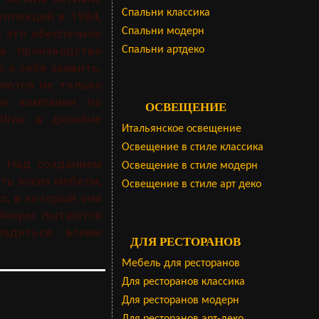
Cпальни классика
оллекций в 1984,
Спальни модерн
, это обеспечило
а производстве
Спальни артдеко
 о себе заявить,
яются не только
ие компании по
ОСВЕЩЕНИЕ
livar в дизайне
Итальянское освещение
Освещение в стиле классика
. Над созданием
Освещение в стиле модерн
ть эскиз мебели,
Освещение в стиле арт деко
с, в который они
айнеры пытаются
ладиться всеми
ДЛЯ РЕСТОРАНОВ
Мебель для ресторанов
Для ресторанов классика
Для ресторанов модерн