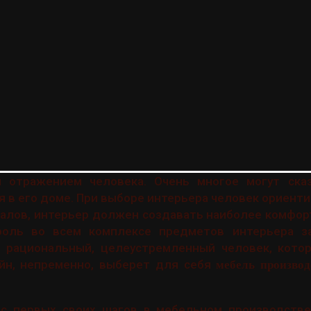
отражением человека. Очень многое могут сказ
 в его доме. При выборе интерьера человек ориенти
иалов, интерьер должен создавать наиболее комфор
оль во всем комплексе предметов интерьера за
, рациональный, целеустремленный человек, кото
йн, непременно, выберет для себя
мебель производ
с первых своих шагов в мебельном производстве