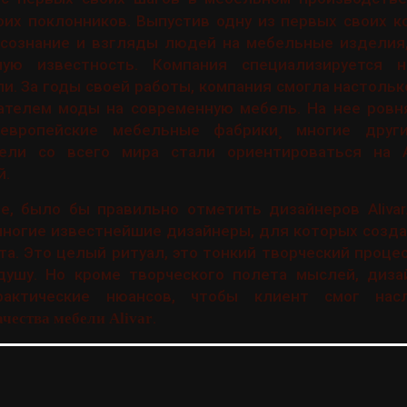
оих поклонников. Выпустив одну из первых своих к
а сознание и взгляды людей на мебельные изделия
ную известность. Компания специализируется н
. За годы своей работы, компания смогла настолько
дателем моды на современную мебель. На нее ровн
вропейские мебельные фабрики¸ многие друг
ели со всего мира стали ориентироваться на A
й.
е, было бы правильно отметить дизайнеров Alivar
ногие известнейшие дизайнеры, для которых созда
та. Это целый ритуал, это тонкий творческий процес
ушу. Но кроме творческого полета мыслей, диз
рактические нюансов, чтобы клиент смог нас
.
ачества мебели Alivar