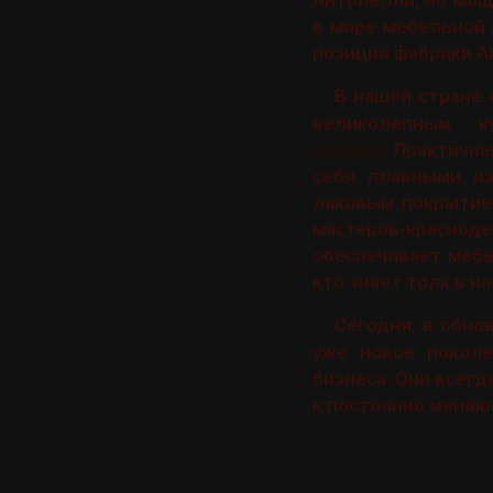
Антонелли, но мощ
в мире мебельной 
позиции фабрики An
В нашей стране
великолепным 
klassika/
Практичная
себя плавными из
лаковым покрытием
мастеров-краснод
обеспечивает мебел
кто знает толк в н
Сегодня, в обн
уже новое поколе
бизнеса. Они всегд
к постоянно меняю