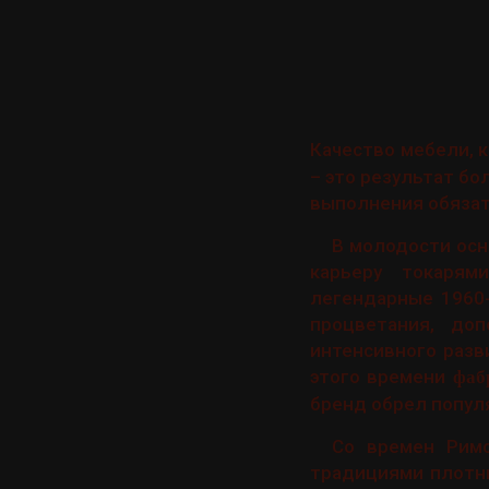
Качество мебели, 
– это результат б
выполнения обязат
В молодости осн
карьеру токарям
легендарные 1960-
процветания, до
интенсивного разв
этого времени
фаб
бренд обрел популя
Со времен Рим
традициями плотни