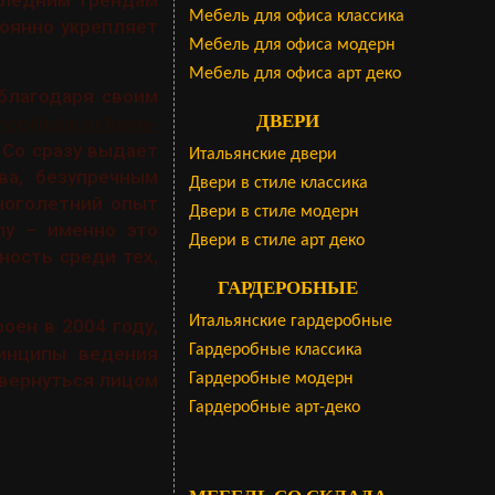
следним трендам
Мебель для офиса классика
оянно укрепляет
Мебель для офиса модерн
Мебель для офиса арт деко
 благодаря своим
ДВЕРИ
bilitalia.ru/kuxni-
& Co сразу выдает
Итальянские двери
ва, безупречным
Двери в стиле классика
ноголетний опыт
Двери в стиле модерн
лу – именно это
Двери в стиле арт деко
ность среди тех,
ГАРДЕРОБНЫЕ
Итальянские гардеробные
роен в 2004 году,
Гардеробные классика
инципы ведения
овернуться лицом
Гардеробные модерн
Гардеробные арт-деко