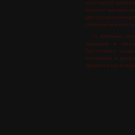
настоящей жемчуж
обучает мастерств
мастеров-краснод
синонимом качеств
Со времени сво
длинный и насыщ
Постоянное разви
получение и вызр
является настояще