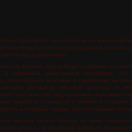
которую предлагает свои клиентам
итальянская фабри
олее чем пятидесятилетних исследований, поисков и
ельств перед заказчиками.
ователи фабрики, братья Мауро и Моравио Антонел
и в маленькой ремесленной мастерской. Это
е, эпоху больших мечтаний и стремлений, энтузиа
полненную расцветом массовой культуры. В Ит
ития стало известно под названием «экономический
выросла в сильное и солидное п
рика Antonelli & Co
рность в соседних городах, таких как Кашина, Понте
ской империи регион Кашина по праву гордится
чного дела, а так же массой фабрик по производс