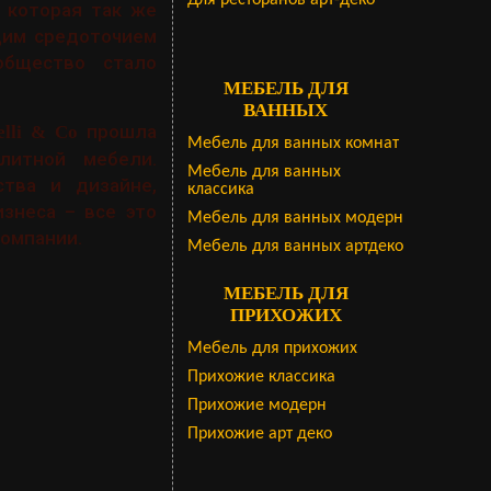
Для ресторанов арт-деко
 которая так же
ящим средоточием
общество стало
МЕБЕЛЬ ДЛЯ
ВАННЫХ
прошла
lli & Co
Мебель для ванных комнат
литной мебели.
Мебель для ванных
тва и дизайне,
классика
знеса – все это
Мебель для ванных модерн
компании.
Мебель для ванных артдеко
МЕБЕЛЬ ДЛЯ
ПРИХОЖИХ
Мебель для прихожих
Прихожие классика
Прихожие модерн
Прихожие арт деко