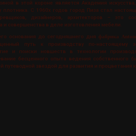
иной в этой короне является Академия искусства,
у плотника. С 1960х годов город Пиза стал насто
еревщиков, дизайнеров, архитекторов – это со
а и совершенства в деле изготовления мебели.
его основания до сегодняшнего дня
фабрика Antone
енный путь к производству по-настоящему э
тие и поиски новшеств в технологии производс
евание бесценного опыта ведения собственного би
й путеводной звездой для развития и процветания 