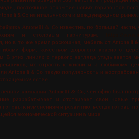
ное развитие бренда и соответствие продукции по
моды, постоянное открытие новых горизонтов пост
tonelli & Co на итальянском и международном рынке.
известна, по большей части,
фабрика Antonelli & Co
кухням и столовым гарнитурам.
https://www.mo
, но в то же время роскошная, мебель от Antonelli 
гибами форм, качеством дорогого красного дере
. В этих линиях с первого взгляда угадывается м
еревщиков, их страсть к жизни и к любимому де
и Antonelli & Co такую популярность и востребован
астоящем качестве.
овленной
, чей офис был пост
компании Antonelli & Co
ние разрабатывает и отстаивает свои новые пр
а готовы к изменениям и развитию, всегда готовы п
щейся экономической ситуации в мире.