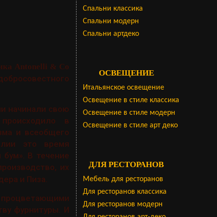
Cпальни классика
Спальни модерн
Спальни артдеко
ка Antonelli & Co
ОСВЕЩЕНИЕ
 добросовестного
Итальянское освещение
Освещение в стиле классика
ли начинали свою
Освещение в стиле модерн
 происходило в
Освещение в стиле арт деко
зма и всеобщего
алии это время
 бум». В течение
ДЛЯ РЕСТОРАНОВ
роизводство, их
дера и Пиза.
Мебель для ресторанов
Для ресторанов классика
 процветающими
Для ресторанов модерн
тву фурнитуры. И