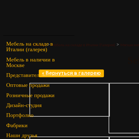
Мебель на складе в
>
>
Главная
Мебель на складе в Италии (Галерея)
Мягкая ме
Италии (галерея)
Se
Мебель в наличии в
Москве
« Вернуться в галерею
Представительство
Оптовые продажи
Розничные продажи
Дизайн-студия
Портфолио
Фабрики
Наши друзья