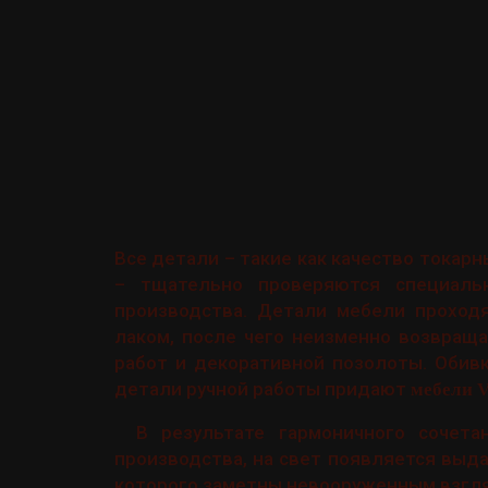
Все детали – такие как качество токарн
– тщательно проверяются специаль
производства. Детали мебели проход
лаком, после чего неизменно возвращ
работ и декоративной позолоты. Обив
детали ручной работы придают
мебели V
В результате гармоничного сочета
производства, на свет появляется выд
которого заметны невооруженным взгл