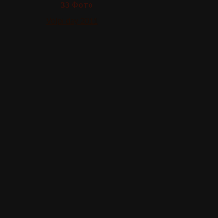
Фото
33
Volpi day 2011