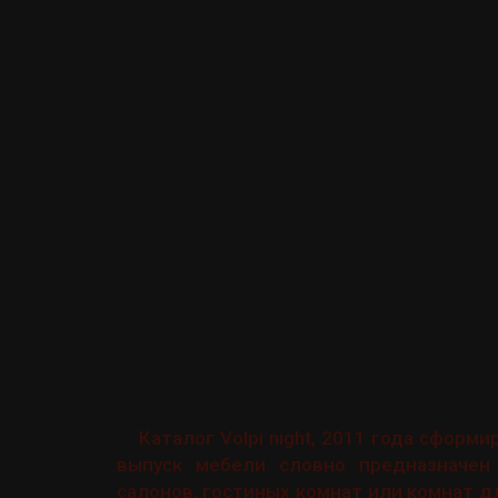
Каталог Volpi night, 2011 года сформ
выпуск мебели словно предназначен
салонов, гостиных комнат или комнат дл