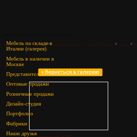
Мебель на складе в
>
>
>
Главная
Мебель на складе в Италии (Галерея)
Кухни
А
Италии (галерея)
Мебель в наличии в
Москве
« Вернуться в галерею
Представительство
Оптовые продажи
Розничные продажи
Дизайн-студия
Портфолио
Фабрики
Наши друзья
Артикул: K35