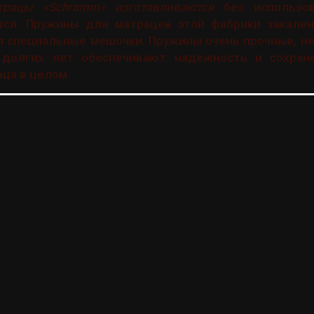
трацы «Schramm» изготавливаются
без использов
ся. Пружины для матрацев этой фабрики закален
я специальные мешочки. Пружины очень прочные, н
долгих лет обеспечивают надежность и сохране
ца в целом.