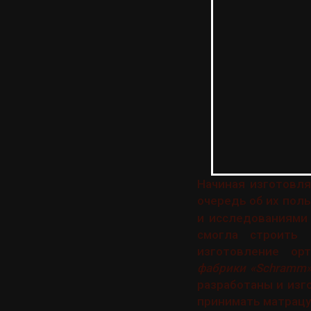
Начиная изготовл
очередь об их поль
и исследованиями
смогла строить 
изготовление орт
фабрики «Schramm
разработаны и изг
принимать матрацу 