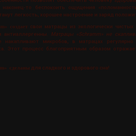
 наконец-то беспокоить ощущения «поломанност
станут легкость, хорошее настроение и заряд полож
свои матрацы из экологически чистых 
m» создает
и антиаллергенны.
Матрацы «Schramm» не скаплив
е накапливают микробов, в матрацах регулярно
ха. Этот процесс благоприятным образом отражае
для сладкого и здорового сна!
mm» сделаны