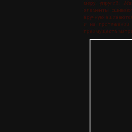
меру упругий.
Ма
элементы сшивают
вручную вшиваютс
и на протяжении 
преимуществ матра