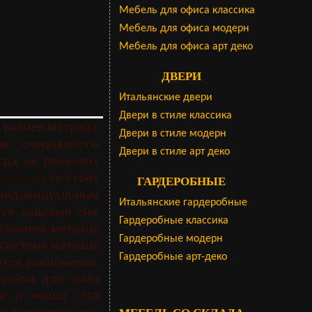
Мебель для офиса классика
Мебель для офиса модерн
Мебель для офиса арт деко
ДВЕРИ
Итальянские двери
Двери в стиле классика
 размер матраца,
Двери в стиле модерн
ие специалисты
Двери в стиле арт деко
гда не позволит
, то стоит
кровати
ГАРДЕРОБНЫЕ
индивидуальным
Итальянские гардеробные
тся вовремя сна,
Гардеробные классика
оловина матраца
Гардеробные модерн
 Система матраца
Гардеробные арт-деко
ется равномерно,
тройки для зоны
ок и мышц. Эти
 и крепкий сон.