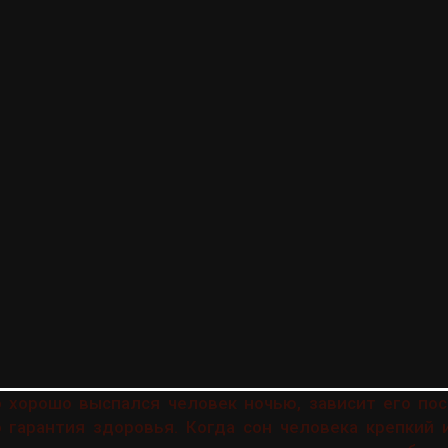
о хорошо выспался человек ночью, зависит его по
 гарантия здоровья. Когда сон человека крепкий 