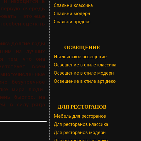
р и находится в
Cпальни классика
 первую очередь
Спальни модерн
ровать – это еще
Спальни артдеко
способен сделать
рика долгие годы
ОСВЕЩЕНИЕ
дним из лучших
Итальянское освещение
я тем, что она
Освещение в стиле классика
етствует всем
Освещение в стиле модерн
 многочисленные
но безупречное
Освещение в стиле арт деко
олке мира люди
ень быстро, на
ей, в силу ряда
ДЛЯ РЕСТОРАНОВ
Мебель для ресторанов
Для ресторанов классика
Для ресторанов модерн