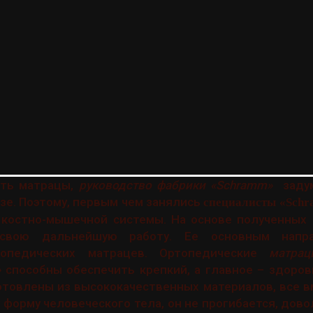
ять матрацы,
руководство фабрики «Schramm»
задум
зе. Поэтому, первым чем занялись
специалисты «Sch
 костно-мышечной системы. На основе полученных 
свою дальнейшую работу. Ее основным напр
опедических матрацев. Ортопедические
матрацы
»
способны обеспечить крепкий, а главное – здоро
отовлены из высококачественных материалов, все 
форму человеческого тела, он не прогибается, дово