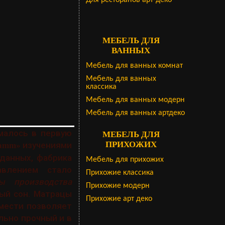
Для ресторанов арт-деко
МЕБЕЛЬ ДЛЯ
ВАННЫХ
Мебель для ванных комнат
Мебель для ванных
классика
Мебель для ванных модерн
Мебель для ванных артдеко
алось в первую
МЕБЕЛЬ ДЛЯ
ПРИХОЖИХ
изучениями
ramm»
данных, фабрика
Мебель для прихожих
авлением стало
Прихожие классика
 производства
Прихожие модерн
вый сон. Матрацы
Прихожие арт деко
вмести позволяет
льно прочный и в