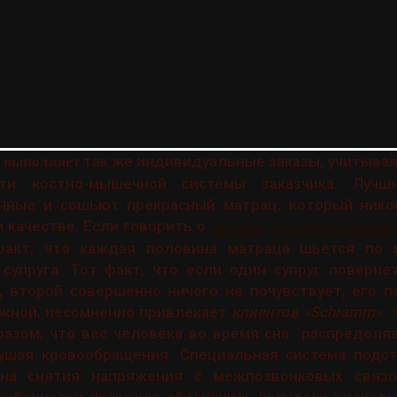
так же индивидуальные заказы, учитывая
 выполняет
ти костно-мышечной системы заказчика. Лучш
нные и сошьют прекрасный матрац, который нико
 качестве. Если говорить о
матраце для двуспальной 
факт, что каждая половина матраца шьется по 
супруга. Тот факт, что если один супруг поверне
 второй совершенно ничего не почувствует, его п
ижной, несомненно привлекает
клиентов «Schramm»
.
разом, что вес человека во время сна распределя
ушая кровообращения. Специальная система подс
 на снятия напряжения с межпозвонковых связ
обенности позволят обеспечить человеку здоровый