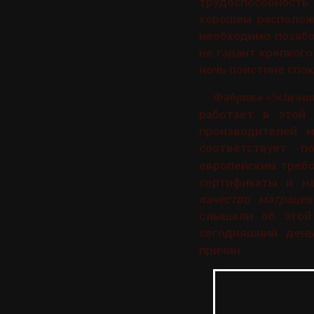
трудоспособность
хорошем располож
необходимо позабо
не гарант крепкого
ночь поистине спок
Фабрика «Schram
работает в этой
производителей 
соответствует п
европейским требо
сертификаты и на
качество матраце
слышали об этой 
сегодняшний ден
причин.