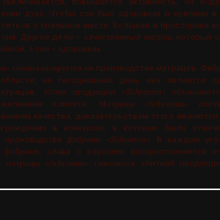
 увеличивается, повышается активность, он бод
ении духа. Чтобы сон был здоровым и крепким в
титься о спальном месте. Большая и просторная к
 сна. Другое дело –
качественный матрац
, который 
ойной, а сон – здоровым.
на производстве матрацев. Фаб
m» специализируется
 области, на сегодняшний день она является о
матрацев.
Успех продукции «Schramm»
объясняетс
ожеланиям клиента.
соотв
Матрацы «Schramm»
ваниям качества, доказательством этого являются
граждения в конкурсах, в которых было отмече
в производства фабрики «Schramm»
. В каждом уг
фабрике, слава о хорошем распространяется оч
ь
элитной продукци
матрацы «Schramm» считаются