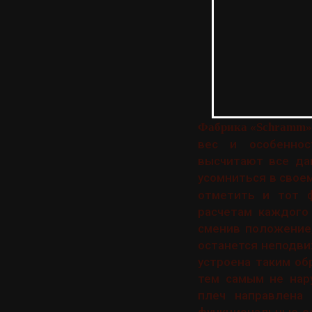
Фабрика «Schramm»
вес и особеннос
высчитают все да
усомниться в своем
отметить и тот 
расчетам каждого 
сменив положение,
останется неподв
устроена таким об
тем самым не нар
плеч направлена
функциональные ос