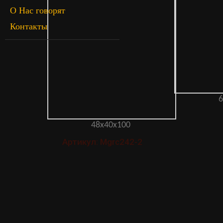
О Нас говорят
Контакты
6
48x40x100
Артикул: Mgrc242-2