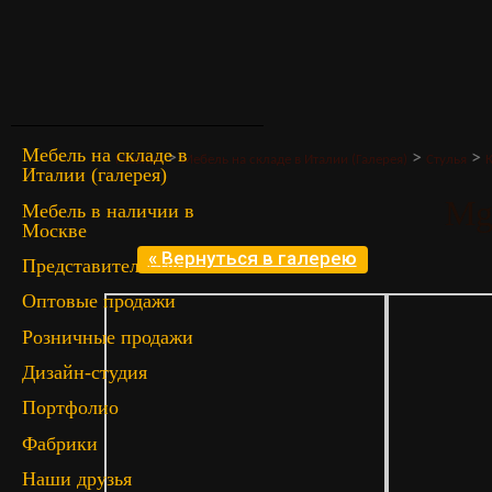
Мебель на складе в
>
>
>
Главная
Мебель на складе в Италии (Галерея)
Стулья
К
Италии (галерея)
Mg
Мебель в наличии в
Москве
« Вернуться в галерею
Представительство
Оптовые продажи
Розничные продажи
Дизайн-студия
Портфолио
Фабрики
Наши друзья