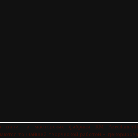
ра царит в мастерских
фабрики RM Arredamenti
маются тончайшей творческой работой – декориров