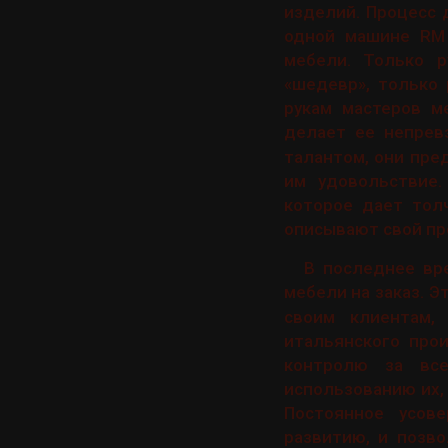
изделий. Процесс 
одной машине RM 
мебели. Только р
«шедевр», только 
рукам мастеров м
делает ее непрев
талантом, они пре
им удовольствие.
которое дает тол
описывают свой пр
В последнее вр
мебели на заказ. Э
своим клиентам,
итальянского прои
контролю за вс
использованию их,
Постоянное усове
развитию, и позв