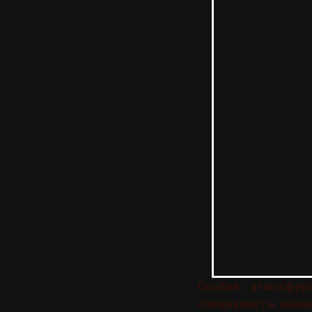
Особая атмосфе
специалисты зани