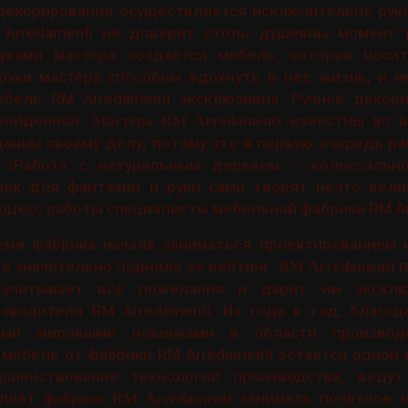
декорирования осуществляется исключительно рука
Arredamenti не доверит столь душевны момент 
уками мастера создается мебель, которая носи
руки мастера способны вдохнуть в нее жизнь, и и
ебель RM Arredamenti эксклюзивна. Ручное декор
зойденной.
известны во в
Мастера RM Arredamenti
данны своему делу, потому что в первую очередь р
 «Работа с натуральным деревом – колоссально
чок для фантазии и руки сами творят нечто вели
оцесс работы специалисты мебельной фабрики RM Ar
емя фабрика начала заниматься проектированием 
то значительно подняло ее рейтинг.
п
RM Arredamenti
 учитывает все пожелания и дарит им экскл
зводителя RM Arredamenti. Из года в год, благод
еми мировыми новинками в области производ
 мебель от фабрики RM Arredamenti остается одной 
ршенствование технологий производства, ведут
оляет
занимать почетное 
фабрике RM Arredamenti