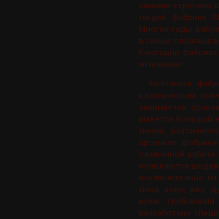
самыми строгими к
людей фабрике RM
Многие годы фабри
в самые сложные вр
Ежегодно фабрика
мгновенно.
Мебельная фабр
классическом сти
занимается произ
имеется большой в
линий, различног
арсенале фабрики
слаженной работе,
появляются шедевр
исключительно из 
липа, клен, вяз, 
всем требований
разработано специ