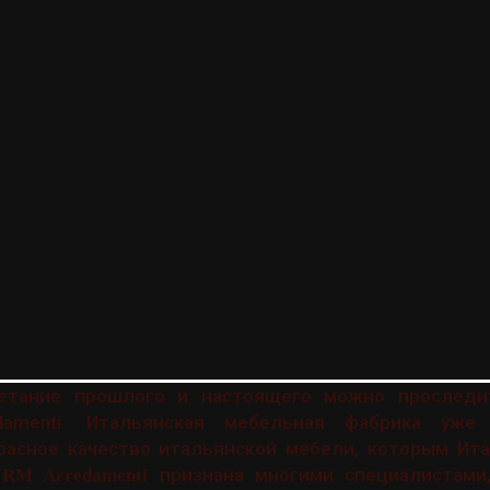
четание прошлого и настоящего можно проследи
amenti. Итальянская мебельная фабрика уже
расное качество итальянской мебели, которым Ита
признана многими специалистами
RM Arredamenti