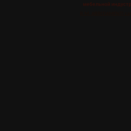
мебельной индустр
R.M. ARREDAMENTI capr