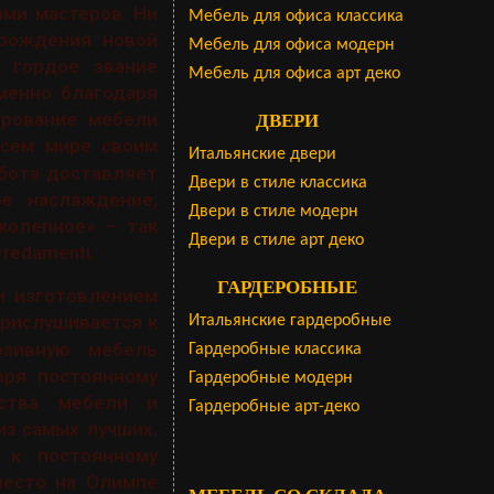
ми мастеров. Ни
Мебель для офиса классика
рождения новой
Мебель для офиса модерн
т гордое звание
Мебель для офиса арт деко
менно благодаря
ирование мебели
ДВЕРИ
сем мире своим
Итальянские двери
абота доставляет
Двери в стиле классика
е наслаждение,
Двери в стиле модерн
колепное» – так
Двери в стиле арт деко
redamenti.
ГАРДЕРОБНЫЕ
и изготовлением
рислушивается к
Итальянские гардеробные
юзивную мебель
Гардеробные классика
аря постоянному
Гардеробные модерн
ства мебели и
Гардеробные арт-деко
из самых лучших.
 к постоянному
место на Олимпе