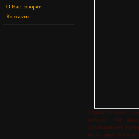
О Нас говорят
Контакты
Удивительное со
мебели RM Arred
оправдывает прек
весь мир.
Мебель 