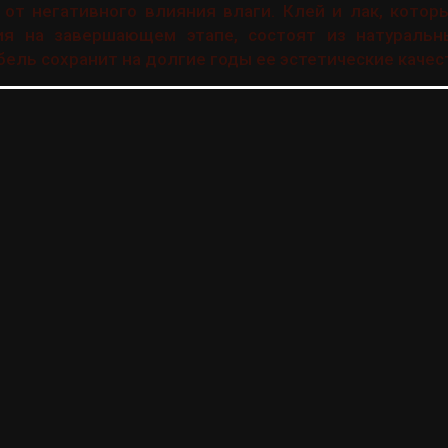
от негативного влияния влаги. Клей и лак, котор
я на завершающем этапе, состоят из натуральн
бель сохранит на долгие годы ее эстетические качес