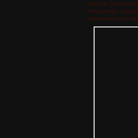
мебели, защищает 
мебельные издели
нанесение их на ме