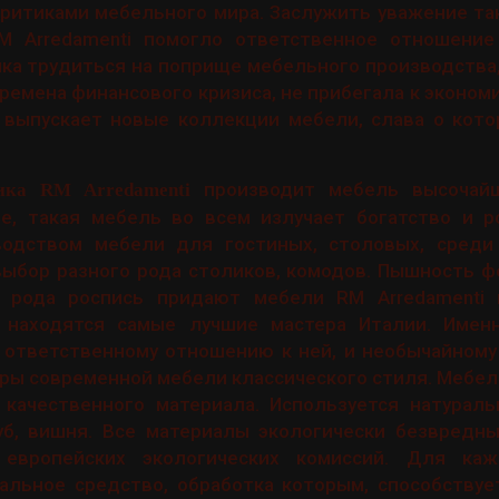
ритиками мебельного мира. Заслужить уважение та
 Arredamenti помогло ответственное отношение
ка трудиться на поприще мебельного производства,
емена финансового кризиса, не прибегала к экономи
 выпускает новые коллекции мебели, слава о кото
производит мебель высочайш
ика RM Arredamenti
ле, такая мебель во всем излучает богатство и р
водством мебели для гостиных, столовых, среди
ыбор разного рода столиков, комодов. Пышность ф
о рода роспись придают мебели RM Arredamenti 
 находятся самые лучшие мастера Италии. Имен
 ответственному отношению к ней, и необычайному
ы современной мебели классического стиля. Мебел
качественного материала. Используется натуральн
дуб, вишня. Все материалы экологически безвредн
 европейских экологических комиссий. Для каж
альное средство, обработка которым, способствуе