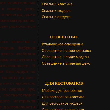
ких влиятельных
Cпальни классика
 к своему делу.
Спальни модерн
 и никогда, даже
Спальни артдеко
и на материалах.
рых разноситься
ОСВЕЩЕНИЕ
его качества в
Итальянское освещение
оскошь. Фабрика
Освещение в стиле классика
 всего изобилия
Освещение в стиле модерн
орм, изогнутость
Освещение в стиле арт деко
изысканности. В
но благодаря их
 таланту на свет
ь изготовляется,
ДЛЯ РЕСТОРАНОВ
ое дерево: бук,
Мебель для ресторанов
ы, соответствуют
Для ресторанов классика
дого материала
Для ресторанов модерн
т долговечности