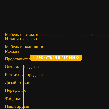
Мебель на складе в
>
>
Главная
Мебель на складе в Италии (Галерея)
Мягкая ме
Италии (галерея)
M
Мебель в наличии в
Москве
« Вернуться в галерею
Представительство
Оптовые продажи
Розничные продажи
Дизайн-студия
Портфолио
Фабрики
Наши друзья