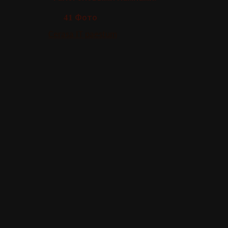
Фото
41
Cerasa IT paestum