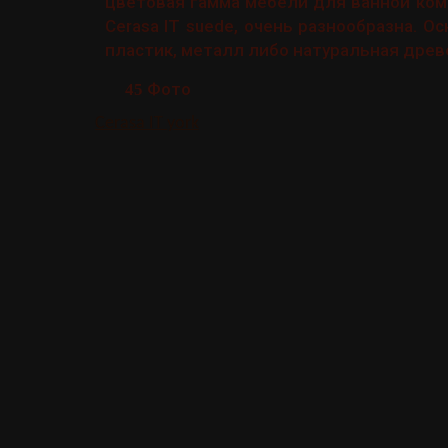
цветовая гамма мебели для ванной ко
Cerasa IT suede, очень разнообразна. 
пластик, металл либо натуральная древ
Фото
45
Cerasa IT york