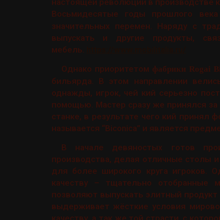
настоящей революции в производстве к
Восьмидесятые годы прошлого век
значительных перемен. Наряду с тра
выпускать и другие продукты, св
мебель.
https://www.mobilitalia.ru/
Однако приоритетом
фабрики Rogai Bi
бильярда. В этом направлении велис
однажды, игрок, чей кий серьезно пос
помощью. Мастер сразу же принялся за
станке, в результате чего кий принял 
называется “Biconica” и является пред
В начале девяностых готов про
производства, делая отличные столы и
для более широкого круга игроков. 
качеству – тщательно отобранные м
позволяют выпускать элитный продукт 
выдерживает жёсткие условия мировой
качеству, а так же той страсти, с котор