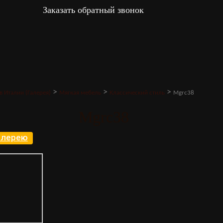
Заказать обратный звонок
>
>
>
в Италии (Галерея)
Мягкая мебель
Классический стиль
Mgrc38
Mgrc38
галерею