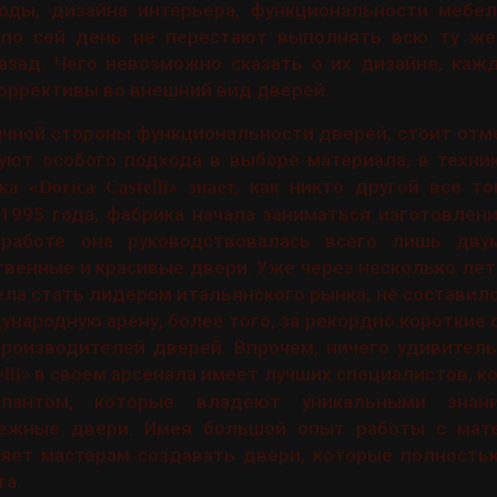
оды, дизайна интерьера, функциональности мебе
 по сей день не перестают выполнять всю ту же
азад. Чего невозможно сказать о их дизайне, каж
коррективы во внешний вид дверей.
ичной стороны функциональности дверей, стоит отме
уют особого подхода в выборе материала, в техни
, как никто другой все т
а «Dorica Castelli» знает
 1995 года, фабрика начала заниматься изготовлен
 работе она руководствовалась всего лишь дву
твенные и красивые двери. Уже через несколько лет
ла стать лидером итальянского рынка, не составил
ународную арену, более того, за рекордно короткие 
роизводителей дверей. Впрочем, ничего удивитель
» в своем арсенала имеет лучших специалистов, 
lli
лантом, которые владеют уникальными знан
ежные двери. Имея большой опыт работы с мате
ляет мастерам создавать двери, которые полность
а.