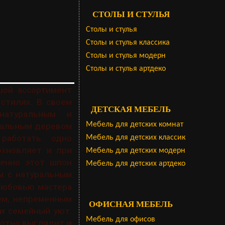
СТОЛЫ И СТУЛЬЯ
Столы и стулья
Столы и стулья классика
Столы и стулья модерн
Столы и стулья артдеко
ой ассортимент
стилях. В своем
ДЕТСКАЯ МЕБЕЛЬ
натуральным и
Мебель для детских комнат
уральным деревом
 работать одно
Мебель для детских классик
охновляет и при
Мебель для детских модерн
менно этот шпон
Мебель для детских артдеко
ы с натуральным
 любовью мастера
ем, непременным
ОФИСНАЯ МЕБЕЛЬ
 и семейный уют.
Мебель для офисов
ротно выглядит и