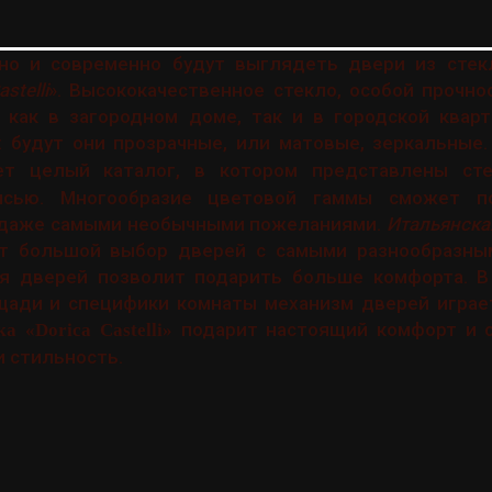
но и современно будут выглядеть двери из стек
stelli
». Высококачественное стекло, особой прочн
 как в загородном доме, так и в городской кварт
: будут они прозрачные, или матовые, зеркальные
т целый каталог, в котором представлены сте
исью. Многообразие цветовой гаммы сможет п
, даже самыми необычными пожеланиями.
Итальянска
т большой выбор дверей с самыми разнообразны
я дверей позволит подарить больше комфорта. В
ощади и специфики комнаты механизм дверей играе
подарит настоящий комфорт и 
а «Dorica Castelli»
и стильность.