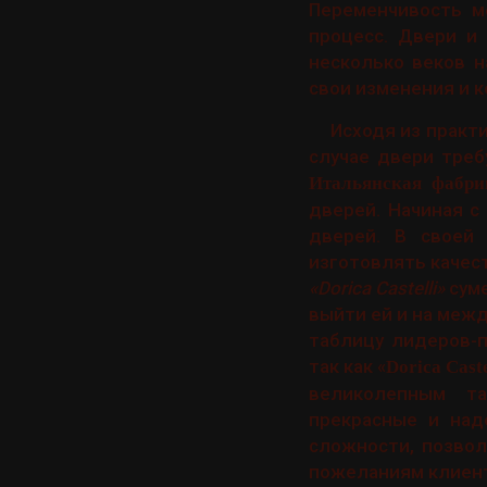
Переменчивость м
процесс. Двери и
несколько веков н
свои изменения и 
Исходя из практ
случае двери треб
Итальянская фабрик
дверей. Начиная с
дверей. В своей
изготовлять качес
«Dorica Castelli»
суме
выйти ей и на межд
таблицу лидеров-п
так как «
Dorica Caste
великолепным та
прекрасные и над
сложности, позво
пожеланиям клиент