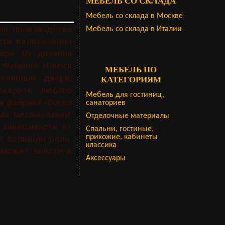
МЕБЕЛЬ СО СКЛАДА
Мебель со склада в Москве
ла производства
Мебель со склада в Италии
ости великолепно
ире. От дизайна
.
Фабрика «Dorica
МЕБЕЛЬ ПО
клянные двери,
КАТЕГОРИЯМ
окорить любого
Мебель для гостиниц,
я фабрика «Dorica
санаториев
ми механизмами.
Отделочные материалы
 зависимости от
Спальни, гостиные,
прихожие, кабинеты
т большую роль.
классика
сможет внести в
Аксессуары