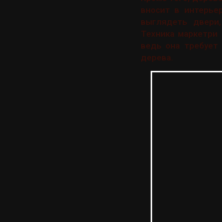
вносит в интерье
выглядеть двери,
Техника маркетри 
ведь она требует
дерева.