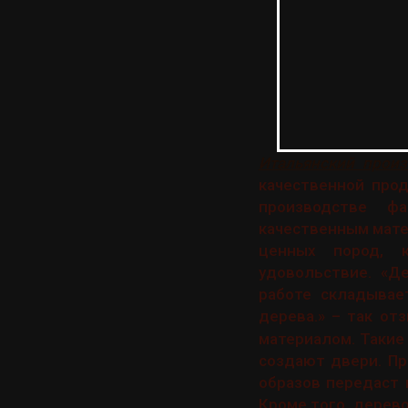
Итальянский произ
качественной прод
производстве ф
качественным мате
ценных пород, к
удовольствие. «Д
работе складывае
дерева.» – так о
материалом. Такие
создают двери. П
образов передаст 
Кроме того, дерев