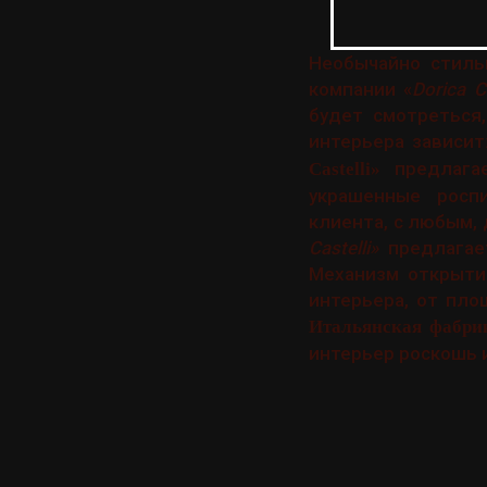
Необычайно стиль
компании «
Dorica Ca
будет смотреться,
интерьера зависит
предлагае
Castelli»
украшенные росп
клиента, с любым
Castelli»
предлагае
Механизм открыти
интерьера, от пл
Итальянская фабрик
интерьер роскошь 