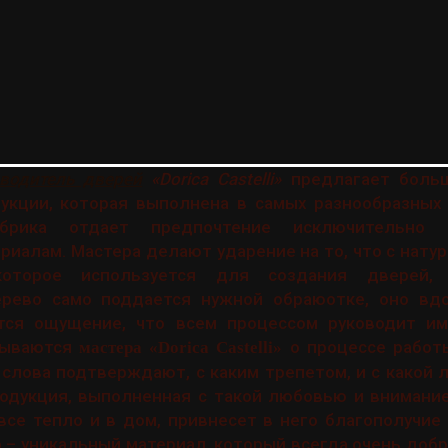
водитель дверей
«Dorica Castelli»
предлагает больш
укции, которая выполнена в самых разнообразных 
абрика отдает предпочтение исключительно 
риалам. Мастера делают ударение на то, что с нат
оторое используется для создания дверей,
ерево само поддается нужной обраюотке, оно вд
тся ощущение, что всем процессом руководит и
тзываются
о процессе работ
мастера «Dorica Castelli»
 слова подтверждают, с каким трепетом, и с какой
родукция, выполненная с такой любовью и внимани
все тепло и в дом, привнесет в него благополучие
о – уникальный материал, который всегда очень доб