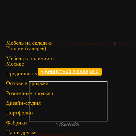
Мебель на складе в
>
>
Главная
Мебель на складе в Италии (Галерея)
Мягкая ме
Италии (галерея)
M
Мебель в наличии в
Москве
« Вернуться в галерею
Представительство
Оптовые продажи
Розничные продажи
Дизайн-студия
Портфолио
Фабрики
178x69x89
Наши друзья
Артикул: Mgrc22