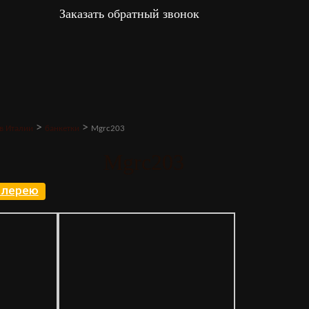
Заказать обратный звонок
>
>
в Италии
банкетки
Mgrc203
Mgrc203
галерею