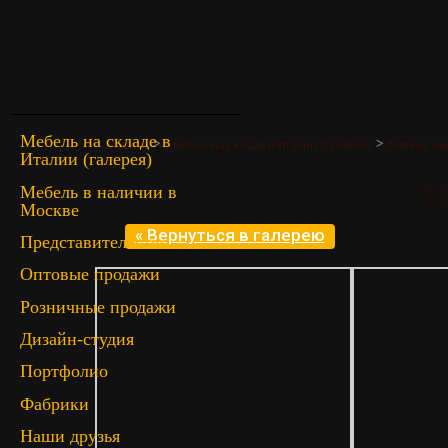
Мебель на складе в
>
>
Главная
Мебель на складе в Италии (Галерея)
Мягкая ме
Италии (галерея)
M
Мебель в наличии в
Москве
« Вернуться в галерею
Представительство
Оптовые продажи
Розничные продажи
Дизайн-студия
Портфолио
Фабрики
Наши друзья