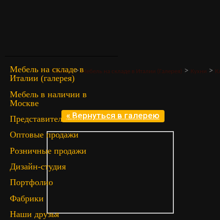
Мебель на складе в
>
>
>
Главная
Мебель на складе в Италии (Галерея)
Кухни
К
Италии (галерея)
Мебель в наличии в
Москве
« Вернуться в галерею
Представительство
Оптовые продажи
Розничные продажи
Дизайн-студия
Портфолио
Фабрики
Наши друзья