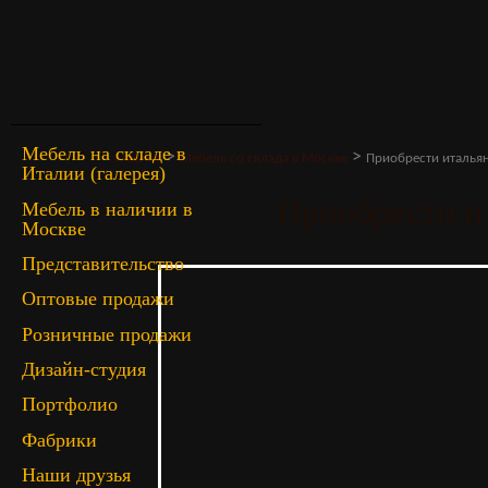
Мебель на складе в
>
>
Главная
Мебель со склада в Москве
Приобрести италья
Италии (галерея)
Приобрести и
Мебель в наличии в
Москве
Представительство
Оптовые продажи
Розничные продажи
Дизайн-студия
Портфолио
Фабрики
Наши друзья