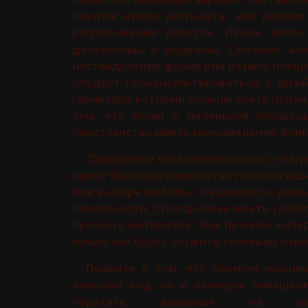
покупке нужно учитывать все мелочи
расположения розеток. Лучше всег
долговечны и надежны. Сложнее все
нестандартную форму или размер площад
следует проконсультироваться у диза
гарнитура, который больше всего подо
том, что кухни с маленькой площа
пространства иметь максимальную функ
Приобретая итальянскую кухню
, след
имеет большое количество полочек и шк
При выборе мебели, специалисты реко
поверхности. Стол должен иметь удобн
прочного материала. Чем прочнее мате
лучше она будет служить хозяевам и им
Помните о том, что покупая кухонн
внешний вид, но и размеры помещен
обратить внимание на меб