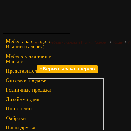
Мебель на складе в
>
>
>
Главная
Мебель на складе в Италии (Галерея)
Кухни
А
Италии (галерея)
Мебель в наличии в
Москве
« Вернуться в галерею
Представительство
Оптовые продажи
Розничные продажи
Дизайн-студия
Портфолио
Фабрики
Наши друзья