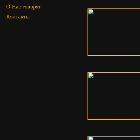
О Нас говорят
Контакты
SeItGr-190
SeItBa-170