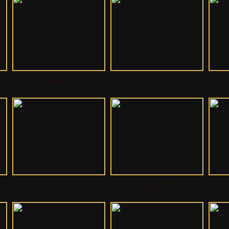
SeItLo-148
SeItFr-140
SeItPr-130
SeItQu-126