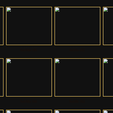
SeItMa-186
SeItSi-182
SeItMa-166
SeItBi-162