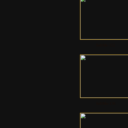
SeItMe-152
SeItMo-136