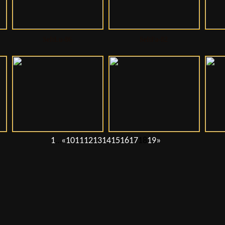
SeItLu-86
SeItFa-82
1
…
«
10
11
12
13
14
15
16
17
18
19
»