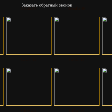
Заказать обратный звонок
SeEsRe-18
SeAnDa-49
SeAnPi-19
SeAnLi-15
SeItFe-202
SeItPa-198