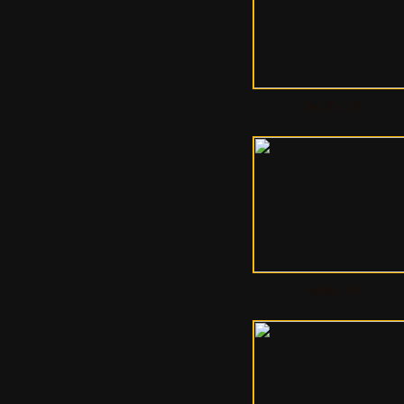
SeItEl-118
SeItSc-106