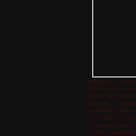
Например, коллекц
классическом ита
формы присуще к
золотом», изгол
итальянских короле
как символ роско
коллекции Beatric
создать гармоничн