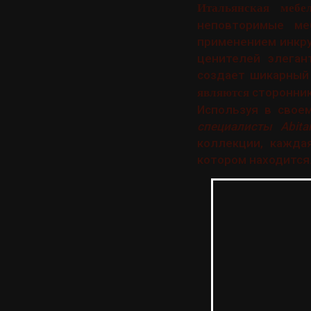
Итальянская мебел
неповторимые ме
применением инкру
ценителей элега
создает шикарный 
сторонник
являются
Используя в своем
специалисты Abita
коллекции, кажда
котором находится