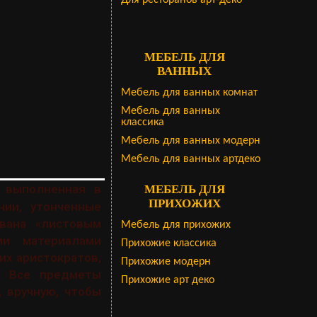
Для ресторанов арт-деко
МЕБЕЛЬ ДЛЯ
ВАННЫХ
Мебель для ванных комнат
Мебель для ванных
классика
Мебель для ванных модерн
Мебель для ванных артдеко
, выполненная в
МЕБЕЛЬ ДЛЯ
ПРИХОЖИХ
ии, утонченные
вана «листовым
Мебель для прихожих
ми материалами
Прихожие классика
их аристократов,
Прихожие модерн
а. Все предметы
Прихожие арт деко
 вручную, чтобы