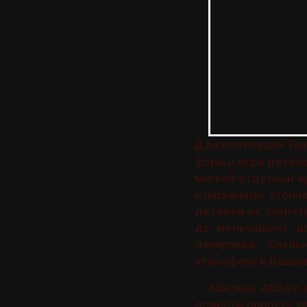
Для коллекции Fia
форм и игра детал
мягкой отделкой к
изысканную утонч
деталей на туалет
до мельчайших де
лакировка. Спал
атмосферу в Вашем
Мастера Abitare
н
довести процесс п