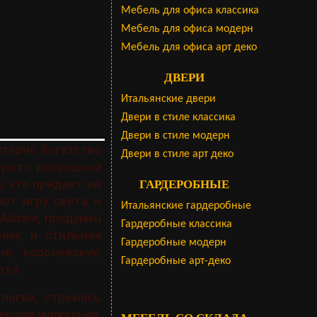
Мебель для офиса классика
Мебель для офиса модерн
Мебель для офиса арт деко
ДВЕРИ
Итальянские двери
Двери в стиле классика
Двери в стиле модерн
актерно богатство
Двери в стиле арт деко
руют с роскошной
, что придает ей
ГАРДЕРОБНЫЕ
ют игру света и
Итальянские гардеробные
Abitare
, продуман
Гардеробные классика
нии, и стильная
Гардеробные модерн
е королевскую
Гардеробные арт-деко
юта.
логий, стремясь
екция уникальна,