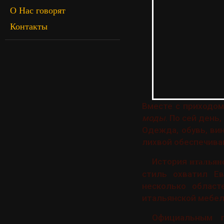
О Нас говорят
Контакты
Вместе с приходом
моды
. По сей день
Одежда, обувь, ви
лихвой обеспечива
История
итальян
стиль охватил Е
несколько област
итальянской мебел
Официальным 