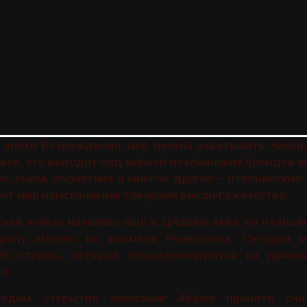
 эпохи Возрождения, мир начала охватывать лихо
, всё, что выходит под маркой итальянских брендов о
но, сыры, косметика и многое другое – итальянские
ют мир изысканными товарами высшего качества.
началась ещё в средние века, но италь
ской мебели
вропу именно во времена Ренессанса. Сегодня 
ей страны, которые специализируются на произ
и.
годом открытия
компании Abitare
принято счит