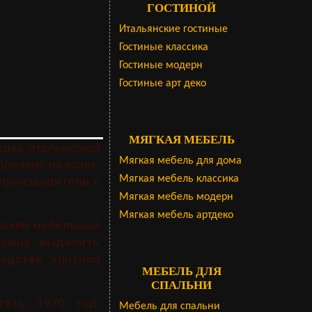
ГОСТИНОЙ
Итальянские гостиные
Гостиные классика
Гостиные модерн
Гостиные арт деко
МЯГКАЯ МЕБЕЛЬ
радка
итальянской
Мягкая мебель для дома
бречено на успех.
Мягкая мебель классика
 производители с
Мягкая мебель модерн
Мягкая мебель артдеко
янский мебельный
можно выделить
водстве элитной
МЕБЕЛЬ ДЛЯ
СПАЛЬНИ
ать 1970 год.
Мебель для спальни