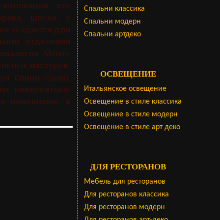
коллекция это
Cпальни классика
рева, шпона, с
Спальни модерн
re создается
для
Спальни артдеко
выми отделками
циалисты Abitare
льных мастеров.
ОСВЕЩЕНИЕ
 Спини (Spini),
ли невероятные
Итальянское освещение
ое помещение, в
Освещение в стиле классика
Освещение в стиле модерн
Освещение в стиле арт деко
ДЛЯ РЕСТОРАНОВ
Мебель для ресторанов
Для ресторанов классика
Для ресторанов модерн