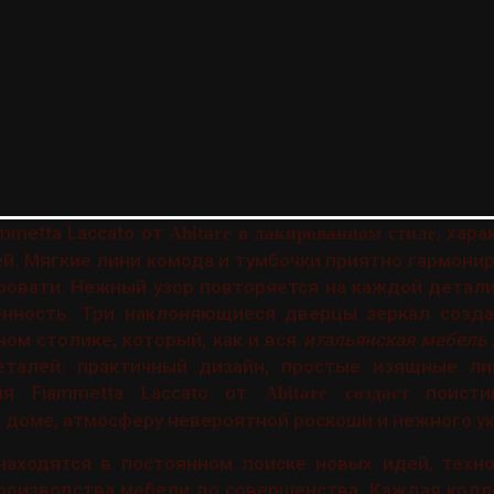
mmetta Laccato от
, хар
Abitare в лакированном стиле
ей. Мягкие лини комода и тумбочки приятно гармони
ровати. Нежный узор повторяется на каждой детали
енность. Три наклоняющиеся дверцы зеркал созда
ном столике, который, как и вся
итальянская мебель 
талей: практичный дизайн, простые изящные ли
ьня Fiammetta Laccato от
поистин
Abitare создаст
 доме, атмосферу невероятной роскоши и нежного у
аходятся в постоянном поиске новых идей, техно
роизводства мебели до совершенства. Каждая колл