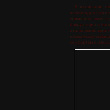
В коллекции по
восемнадцатого ве
применяют камчату
Инкрустация в изг
итальянских арист
итальянская мебель
комфортом и изыск