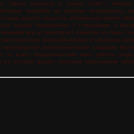
к классу «Элит». Каждая 
ь Abitare относится
бельные ансамбли из массива натурального де
стаций, резьбы, позолоты.
Итальянская мебель Abita
нтных вещей. Фанерование с глянцевыми и мато
внешний вид и гарантирует качество на годы.
Спе
ами старинным традиций великих итальянских мебе
 производстве ремесленнические традиции мастера
re
за всего тридцатилетний опыт работы созда
я из которой делает поистине королевским люб
.