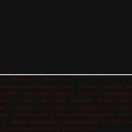
ия Beatrice от
Abitare это
королевская спальня
льянском мебельном стиле. Мягкие плавные лин
аждой мельчайшей детали. Кровать инкрустиро
овье обтянуто дорогими тканями, излюбленны
й. На комоде из натурального дерева герб тосканск
ши, благополучия и, конечно, изысканного вкус
e от
Abitare выполнены из
натуральных материалов,
ый роскошный ансамбль в Вашем доме.