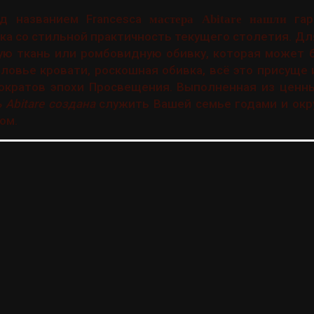
д названием Francesca
гар
мастера Abitare нашли
ка со стильной практичность текущего столетия. Дл
ю ткань или ромбовидную обивку, которая может б
оловье кровати, роскошная обивка, всё это присуще
ократов эпохи Просвещения. Выполненная из ценны
 Abitare создана
служить Вашей семье годами и ок
ом.