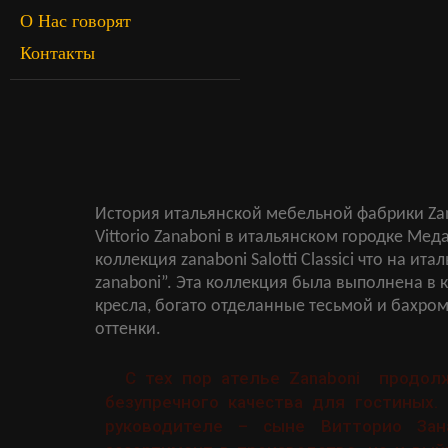
О Нас говорят
Контакты
История итальянской мебельной фабрики Zana
Vittorio Zanaboni в итальянском городке Ме
коллекция zanaboni Salotti Classici что на и
zanaboni”. Эта коллекция была выполнена в 
кресла, богато отделанные тесьмой и бахром
оттенки.
С тех пор ателье Zanaboni продол
безупречного качества для гостиных.
руководителе – сыне Витторио Зан