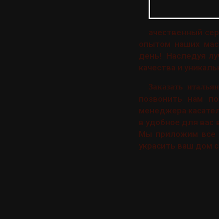
ачественный сер
опытом наших мас
день! Наследуя лу
качества и уникаль
Заказать италья
позвонить нам по
менеджера касател
в удобное для вас 
Мы приложим все 
украсить ваш дом с