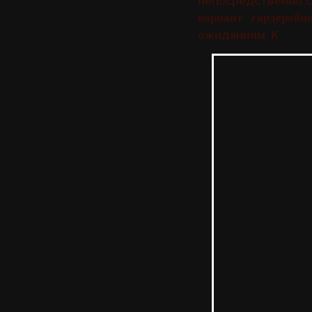
непосредственно с
вариант гардеробн
ожиданиям. К