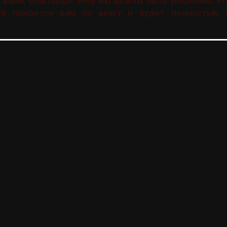
 вами, благодаря чему мы можем быть уверенны, ч
придется вам по вкусу и будет полностью с
ой