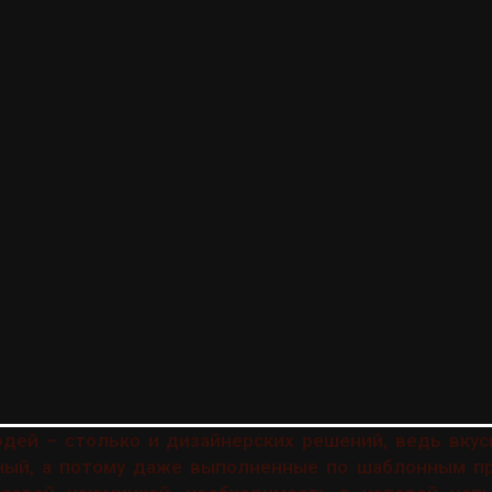
дей – столько и дизайнерских решений, ведь вкус
ный, а потому даже выполненные по шаблонным п