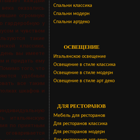
пытывает каждый
Cпальни классика
века оказались
Спальни модерн
чившие огромную
Спальни артдеко
ю гардеробную у
кусом и чувством
льзуются такие
ской классики,
ОСВЕЩЕНИЕ
 день вы имеете
Итальянское освещение
м и придать ему
Освещение в стиле классика
Помимо того, что
Освещение в стиле модерн
ляются удобным
Освещение в стиле арт деко
овать все таким
полках шкафов и
ДЛЯ РЕСТОРАНОВ
индивидуальную
Мебель для ресторанов
ть итальянскую
Для ресторанов классика
лия по приятным
Для ресторанов модерн
 оговаривается