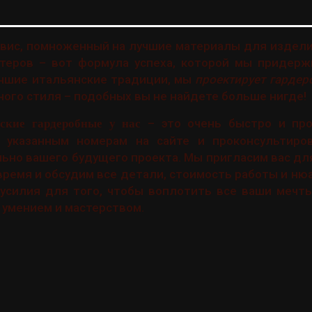
вис, помноженный на лучшие материалы для издели
теров – вот формула успеха, которой мы придер
чшие итальянские традиции, мы
проектирует гардер
ного стиля – подобных вы не найдете больше нигде!
– это очень быстро и про
нские гардеробные у нас
 указанным номерам на сайте и проконсультиро
ьно вашего будущего проекта. Мы пригласим вас дл
время и обсудим все детали, стоимость работы и ню
усилия для того, чтобы воплотить все ваши мечты
 умением и мастерством.