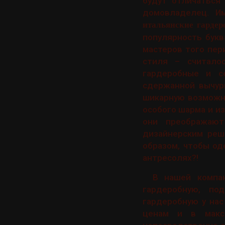
будут отличаться
домовладелец. И
итальянские гардер
популярность букв
мастеров того пер
стиля – считало
гардеробные и с
сдержанной вычур
шикарную возможно
особого шарма и и
они преображают
дизайнерским реш
образом, чтобы о
антресолях?!
В нашей компа
гардеробную, по
гардеробную у нас
ценам и в макси