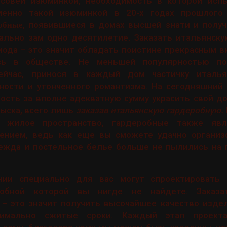
 совей изюминкой, необходимость в которой ис
менно такой изюминкой в 20-х годах прошлого 
, появившиеся в домах высшей знати и полу
обные
ально зам одно десятилетие. Заказать итальянску
иода – это значит обладать поистине прекрасным в
сь в обществе. Не меньшей популярностью по
ейчас, принося в каждый дом частичку итальян
ности и утонченного романтизма. На сегодняшний
сть за вполне адекватную сумму украсить свой до
зыска, всего лишь
заказав итальянскую гардеробную.
 жилое пространство, гардеробные также яв
ением, ведь как еще вы сможете удачно организ
дежда и постельное белье больше не пылились на 
нии специально для вас могут спроектировать 
добной которой вы нигде не найдете. Заказа
 – это значит получить высочайшее качество изде
мально сжитые сроки. Каждый этап проекта