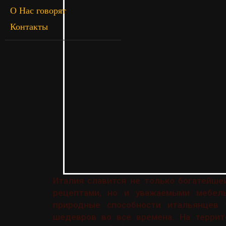
О Нас говорят
Контакты
Италия славится не только богатейше
рецептами, но и уважаемыми мебел
природные способности итальянцев 
шедевров во все времена. На террит