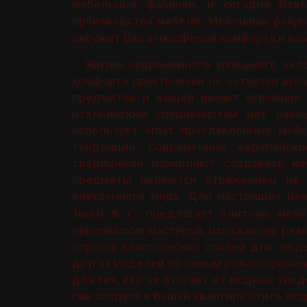
мебельные фабрики, и сегодня Ита
производства мебели.
Мебельная фабрик
окружит Вас атмосферой комфорта и изы
Жизнь современного успешного чело
комфорта практически не остается вре
предметов и вещей имеют огромное з
итальянским специалистам нет рав
использует опыт прославленных мебе
тенденции. Современные европейски
традициями позволяют создавать ка
предметы являются отражением не т
внутреннего мира. Для настоящих це
. предлагает элитную меб
Turati & C
европейских мастеров, изысканную рез
строгих классических стилей для люд
других моделей по самым разнообразным
для тех, кто не отстает от модных тен
гам создаст в Вашей квартире стиль мод