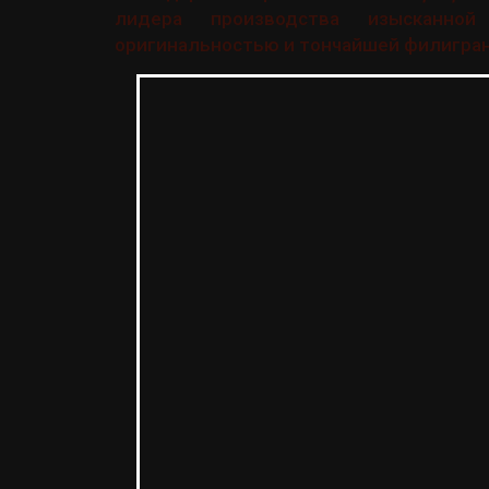
лидера производства изысканной
оригинальностью и тончайшей филигра