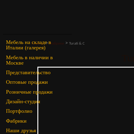
Мебель на складе в
>
>
Главная
Фабрики
Turati & C
Италии (галерея)
Tu
Мебель в наличии в
Москве
Представительство
Оптовые продажи
Розничные продажи
Дизайн-студия
Портфолио
Фабрики
Наши друзья