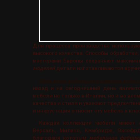
Для процесса производства использую
высокого качества. Способы обработк
мастерами Европы сохраняют максима
моделей
детали изготавливаются вручн
Мебельная фабрика итальянской мебел
назад и на сегодняшний день являет
мебели не только в Италии, но и во вс
качества и стиля и уважают предпочтен
и инкрустация относит эту мебель к клас
Каждая коллекция мебели имеет с
Версаль, Милано, Кембридж, Оксофр
благодаря которым
мебельная фабрика