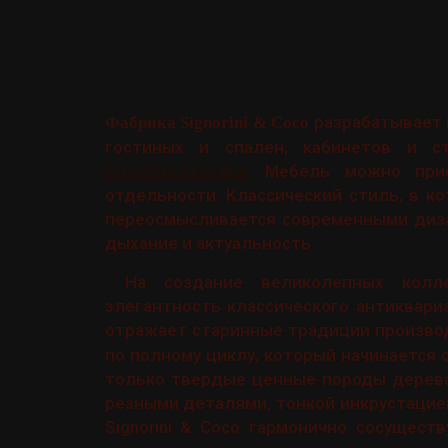
разрабатывает 
Фабрика Signorini & Coco
гостиных и спален, кабинетов и с
prixozhie-klassika/
Мебель можно прио
отдельности. Классический стиль, в 
переосмысливается современными диза
дыхание и актуальность.
На создание великолепных колл
элегантность классического антиквари
отражает старинные традиции произво
по полному циклу, который начинается
только твердые ценные породы дерева
резными деталями, тонкой инкрустацие
Signorini & Coco гармонично сосущес