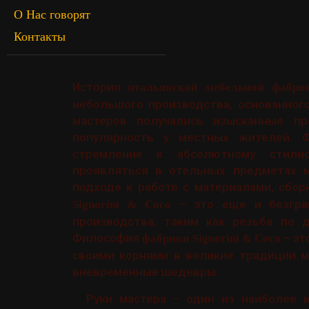
О Нас говорят
Контакты
История
итальянской мебельной фабрик
небольшого производства, основанного
мастеров получались изысканные п
популярность у местных жителей. 
стремление к абсолютному стилис
проявляться в отельных предметах 
подходе к работе с материалами, сбо
– это еще и безгра
Signorini & Coco
производства, таким как резьба по д
Философия
– эт
фабрики Signorini & Coco
своими корнями в великие традиции м
вневременные шедевры.
Руки мастера – один из наиболее