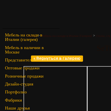
Мебель на складе в
>
>
Главная
Мебель на складе в Италии (Галерея)
Столы, сту
Италии (галерея)
SeT
Мебель в наличии в
Москве
« Вернуться в галерею
Представительство
Оптовые продажи
Розничные продажи
Дизайн-студия
Портфолио
Фабрики
Наши друзья