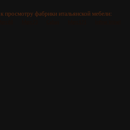
к просмотру фабрики итальянской мебели:
grc68
Mgrc73
Cabas
Mgrc171
Infine Vrinel