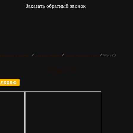
Заказать обратный звонок
>
>
>
в Италии (Галерея)
Мягкая мебель
Классический стиль
Mgrc78
Mgrc78
галерею