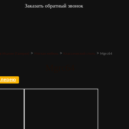
Заказать обратный звонок
>
>
>
в Италии (Галерея)
Мягкая мебель
Классический стиль
Mgrc64
Mgrc64
галерею