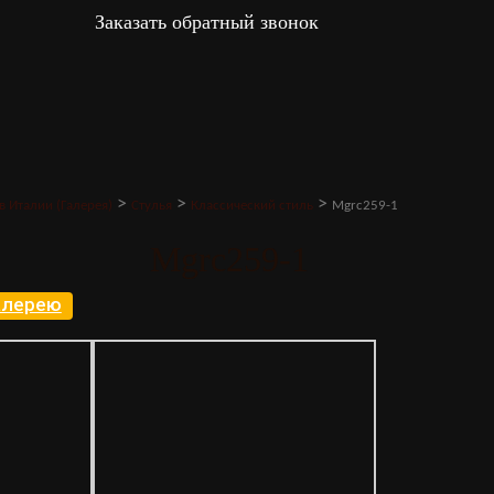
Заказать обратный звонок
>
>
>
в Италии (Галерея)
Стулья
Классический стиль
Mgrc259-1
Mgrc259-1
галерею