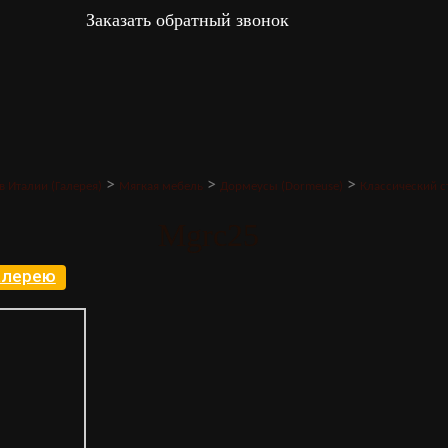
Заказать обратный звонок
>
>
>
в Италии (Галерея)
Мягкая мебель
Дормеусы (Dormeuse)
Классический с
Mgrc25
галерею